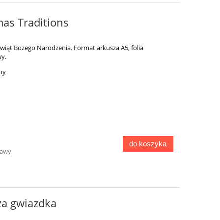
mas Traditions
 Świąt Bożego Narodzenia. Format arkusza A5, folia
y.
rny
do koszyka
tawy
za gwiazdka