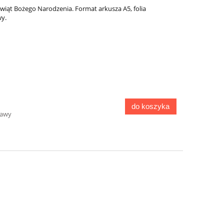
 Świąt Bożego Narodzenia. Format arkusza A5, folia
y.
do koszyka
tawy