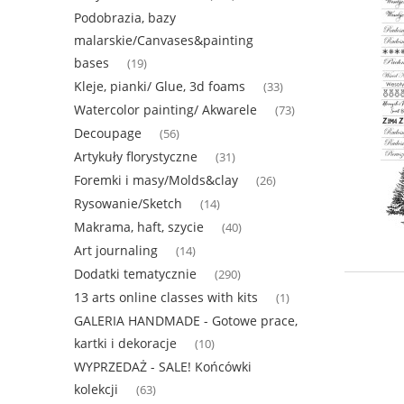
Podobrazia, bazy
malarskie/Canvases&painting
bases
(19)
Kleje, pianki/ Glue, 3d foams
(33)
Watercolor painting/ Akwarele
(73)
Decoupage
(56)
Artykuły florystyczne
(31)
Foremki i masy/Molds&clay
(26)
Rysowanie/Sketch
(14)
Makrama, haft, szycie
(40)
Art journaling
(14)
Dodatki tematycznie
(290)
13 arts online classes with kits
(1)
GALERIA HANDMADE - Gotowe prace,
kartki i dekoracje
(10)
WYPRZEDAŻ - SALE! Końcówki
kolekcji
(63)