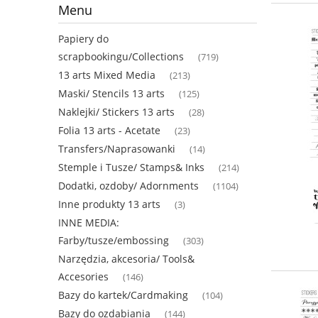
Menu
Papiery do
scrapbookingu/Collections
(719)
13 arts Mixed Media
(213)
Maski/ Stencils 13 arts
(125)
Naklejki/ Stickers 13 arts
(28)
Folia 13 arts - Acetate
(23)
Transfers/Naprasowanki
(14)
Stemple i Tusze/ Stamps& Inks
(214)
Dodatki, ozdoby/ Adornments
(1104)
Inne produkty 13 arts
(3)
INNE MEDIA:
Farby/tusze/embossing
(303)
Narzędzia, akcesoria/ Tools&
Accesories
(146)
Bazy do kartek/Cardmaking
(104)
Bazy do ozdabiania
(144)