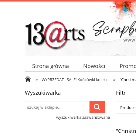
Strona główna
Nowości
Promo
»
»
WYPRZEDAŻ - SALE! Końcówki kolekcji
"Christm
Wyszukiwarka
Filtr
Producen
wyszukiwarka zaawansowana
"Christ