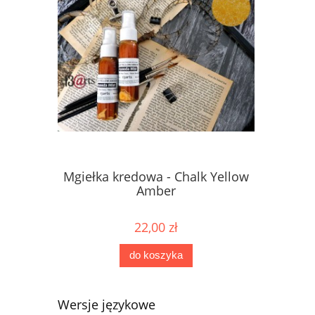
Mgiełka kredowa - Chalk Yellow
Mgiełka 
Amber
22,00 zł
do koszyka
Wersje językowe