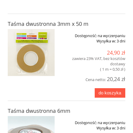
Taśma dwustronna 3mm x 50 m
Dostępność:
na wyczerpaniu
Wysyłka w:
3 dni
24,90 zł
zawiera 23% VAT, bez kosztów
dostawy
( 1 m = 0,50 zł )
20,24 zł
Cena netto:
do koszyka
Taśma dwustronna 6mm
Dostępność:
na wyczerpaniu
Wysyłka w:
3 dni