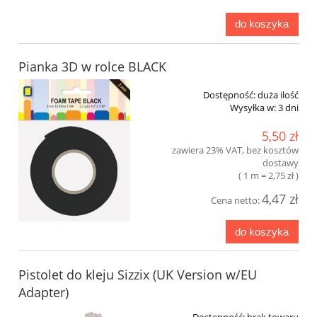
do koszyka
Pianka 3D w rolce BLACK
Dostępność:
duża ilość
Wysyłka w:
3 dni
5,50 zł
zawiera 23% VAT, bez kosztów
dostawy
( 1 m = 2,75 zł )
4,47 zł
Cena netto:
do koszyka
Pistolet do kleju Sizzix (UK Version w/EU
Adapter)
Dostępność:
brak towaru