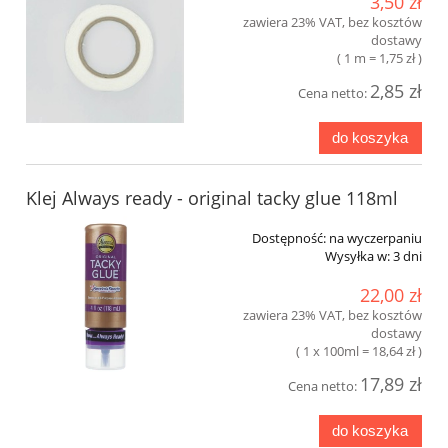
3,50 zł
zawiera 23% VAT, bez kosztów
dostawy
( 1 m = 1,75 zł )
2,85 zł
Cena netto:
do koszyka
Klej Always ready - original tacky glue 118ml
Dostępność:
na wyczerpaniu
Wysyłka w:
3 dni
22,00 zł
zawiera 23% VAT, bez kosztów
dostawy
( 1 x 100ml = 18,64 zł )
17,89 zł
Cena netto:
do koszyka