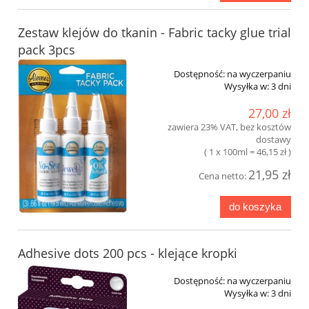
Zestaw klejów do tkanin - Fabric tacky glue trial
pack 3pcs
Dostępność:
na wyczerpaniu
Wysyłka w:
3 dni
27,00 zł
zawiera 23% VAT, bez kosztów
dostawy
( 1 x 100ml = 46,15 zł )
21,95 zł
Cena netto:
do koszyka
Adhesive dots 200 pcs - klejące kropki
Dostępność:
na wyczerpaniu
Wysyłka w:
3 dni