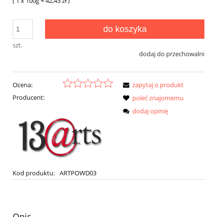
( 1
x 100g
=
42,43 zł
)
do koszyka
szt.
dodaj do przechowalni
Ocena:
zapytaj o produkt
Producent:
poleć znajomemu
dodaj opinię
Kod produktu:
ARTPOWD03
Opis