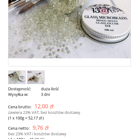
Dostępność:
duża ilość
Wysyłka w:
3 dni
12,00 zł
Cena brutto:
zawiera 23% VAT, bez kosztów dostawy
(1
x 100g
=
52,17 zł
)
9,76 zł
Cena netto:
bez 23% VAT i kosztów dostawy