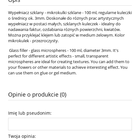
Wypełniacz szklany - mikrokulki szklane - 100 ml, regularne kuleczki
o średnicy ok. 3mm. Doskonałe do różnych prac artystycznych
wypełniacz w postaci małych, szklanych kuleczek - idealny do
nadawania faktur, ozdabiania różnych powierzchni, kwiatów.
Można przyklejać klejem lub zatopić w medium żelowym. Kolor
mikrokulek - przezroczysty.
Glass filler - glass microspheres - 100 ml, diameter 3mm. It's
perfect for different artistic effects - small, transparent
microspheres are ideal for creating textures. You can add them to
your flowers or other materials to achieve interesting effect. You
can use them on glue or gel medium.
Opinie o produkcie (0)
Imię lub pseudonim:
Twoja opinia: