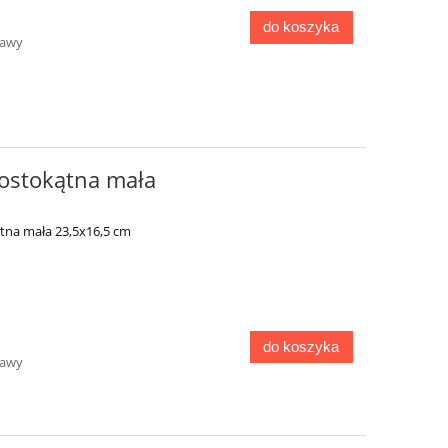
do koszyka
tawy
rostokątna mała
ątna mała 23,5x16,5 cm
do koszyka
tawy