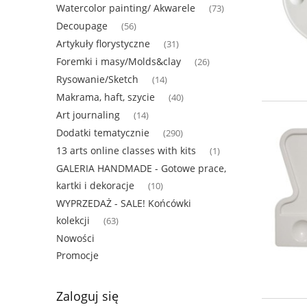
Watercolor painting/ Akwarele
(73)
Decoupage
(56)
Artykuły florystyczne
(31)
Foremki i masy/Molds&clay
(26)
Rysowanie/Sketch
(14)
Makrama, haft, szycie
(40)
Art journaling
(14)
Dodatki tematycznie
(290)
13 arts online classes with kits
(1)
GALERIA HANDMADE - Gotowe prace,
kartki i dekoracje
(10)
WYPRZEDAŻ - SALE! Końcówki
kolekcji
(63)
Nowości
Promocje
Zaloguj się