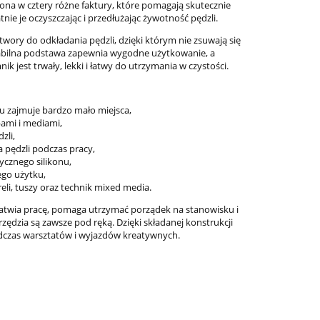
na w cztery różne faktury, które pomagają skutecznie
do koszyka
do ko
atnie je oczyszczając i przedłużając żywotność pędzli.
twory do odkładania pędzli, dzięki którym nie zsuwają się
tabilna podstawa zapewnia wygodne użytkowanie, a
nik jest trwały, lekki i łatwy do utrzymania w czystości.
iu zajmuje bardzo mało miejsca,
bami i mediami,
zli,
pędzli podczas pracy,
ycznego silikonu,
ego użytku,
eli, tuszy oraz technik mixed media.
łatwia pracę, pomaga utrzymać porządek na stanowisku i
zędzia są zawsze pod ręką. Dzięki składanej konstrukcji
dczas warsztatów i wyjazdów kreatywnych.