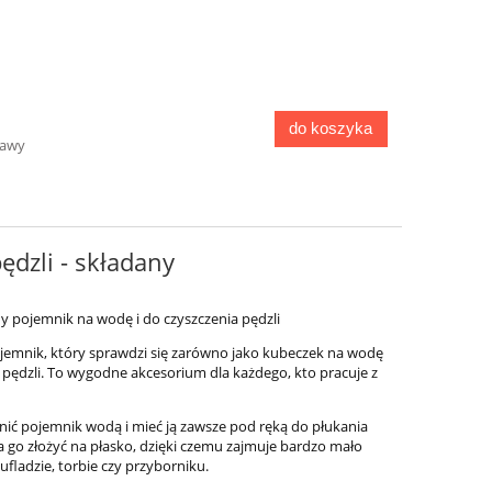
do koszyka
tawy
ędzli - składany
y pojemnik na wodę i do czyszczenia pędzli
ojemnik, który sprawdzi się zarówno jako kubeczek na wodę
o pędzli. To wygodne akcesorium dla każdego, kto pracuje z
Pojemnik do mycia pędzli -
Zestaw ćwieków
składany
nić pojemnik wodą i mieć ją zawsze pod ręką do płukania
 go złożyć na płasko, dzięki czemu zajmuje bardzo mało
zufladzie, torbie czy przyborniku.
29,00 zł
9,9