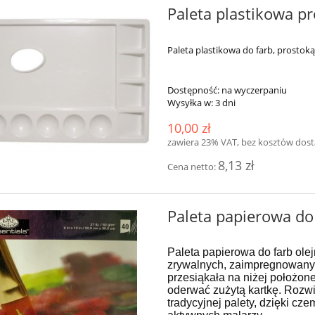
Paleta plastikowa p
Paleta plastikowa do farb, prostok
Dostępność:
na wyczerpaniu
Wysyłka w:
3 dni
10,00 zł
zawiera 23% VAT, bez kosztów dos
8,13 zł
Cena netto:
Paleta papierowa do
Paleta papierowa do farb ole
zrywalnych, zaimpregnowanych
przesiąkała na niżej położon
oderwać zużytą kartkę. Rozw
tradycyjnej palety, dzięki c