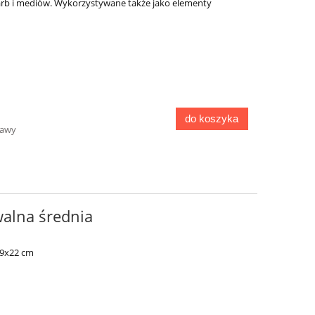
arb i mediów. Wykorzystywane także jako elementy
do koszyka
tawy
walna średnia
29x22 cm