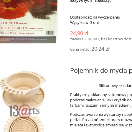
aktywnych malarzy.
Dostępność:
na wyczerpaniu
Wysyłka w:
3 dni
24,90 zł
zawiera 23% VAT, bez kosztów dos
20,24 zł
Cena netto:
Pojemnik do mycia p
Silikonowy składan
Praktyczny, składany silikonowy p
podczas malowania, jak i czyścik d
kredowa - Chalk Indigo
Mikrokulki szklane D3
farbami, tuszami i innymi mediami.
Podczas tworzenia wystarczy napeł
pędzli. Po zakończonej pracy można
miejsca i z łatwością zmieści się w s
22,00 zł
12,00 zł