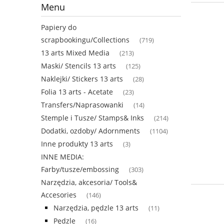
Menu
Papiery do
scrapbookingu/Collections
(719)
13 arts Mixed Media
(213)
Maski/ Stencils 13 arts
(125)
Naklejki/ Stickers 13 arts
(28)
Folia 13 arts - Acetate
(23)
Transfers/Naprasowanki
(14)
Stemple i Tusze/ Stamps& Inks
(214)
Dodatki, ozdoby/ Adornments
(1104)
Inne produkty 13 arts
(3)
INNE MEDIA:
Farby/tusze/embossing
(303)
Narzędzia, akcesoria/ Tools&
Accesories
(146)
Narzędzia, pędzle 13 arts
(11)
Pędzle
(16)