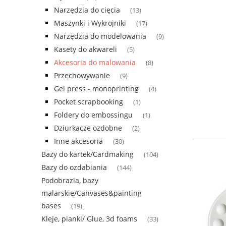
Narzędzia do cięcia
(13)
Maszynki i Wykrojniki
(17)
Narzędzia do modelowania
(9)
Kasety do akwareli
(5)
Akcesoria do malowania
(8)
Przechowywanie
(9)
Gel press - monoprinting
(4)
Pocket scrapbooking
(1)
Foldery do embossingu
(1)
Dziurkacze ozdobne
(2)
Inne akcesoria
(30)
Bazy do kartek/Cardmaking
(104)
Bazy do ozdabiania
(144)
Podobrazia, bazy
malarskie/Canvases&painting
bases
(19)
Kleje, pianki/ Glue, 3d foams
(33)