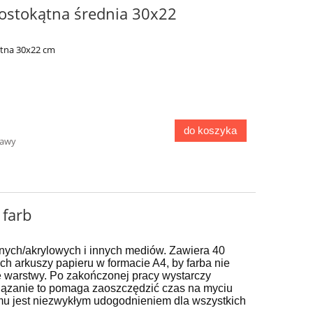
rostokątna średnia 30x22
ątna 30x22 cm
do koszyka
tawy
 farb
jnych/akrylowych i innych mediów.
Zawiera 40
 arkuszy papieru w formacie A4, by farba nie
e warstwy. Po zakończonej pracy wystarczy
iązanie to pomaga zaoszczędzić czas na myciu
zemu jest niezwykłym udogodnieniem dla wszystkich