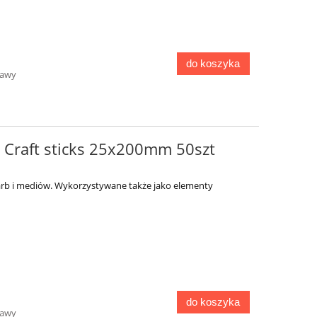
do koszyka
tawy
- Craft sticks 25x200mm 50szt
arb i mediów. Wykorzystywane także jako elementy
do koszyka
tawy