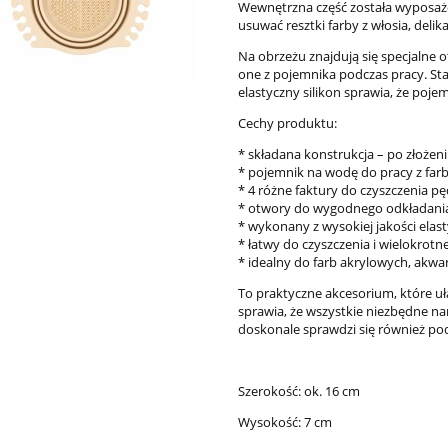
Wewnętrzna część została wyposażo
do koszyka
do koszyka
usuwać resztki farby z włosia, delik
Na obrzeżu znajdują się specjalne o
one z pojemnika podczas pracy. S
elastyczny silikon sprawia, że pojem
Cechy produktu:
* składana konstrukcja – po złożen
* pojemnik na wodę do pracy z far
* 4 różne faktury do czyszczenia pęd
* otwory do wygodnego odkładania 
* wykonany z wysokiej jakości elast
* łatwy do czyszczenia i wielokrotn
* idealny do farb akrylowych, akwar
To praktyczne akcesorium, które u
sprawia, że wszystkie niezbędne nar
doskonale sprawdzi się również po
Szerokość: ok. 16 cm
Wysokość: 7 cm