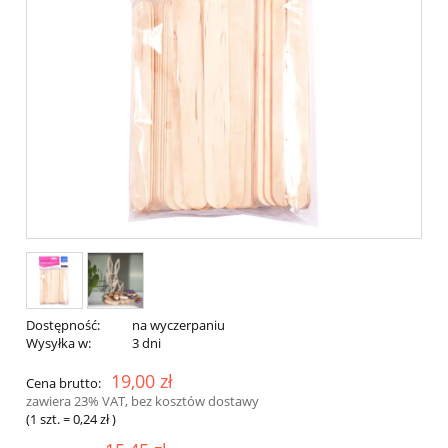
Dostępność:
na wyczerpaniu
Wysyłka w:
3 dni
19,00 zł
Cena brutto:
zawiera 23% VAT, bez kosztów dostawy
(1
szt.
=
0,24 zł
)