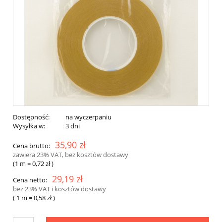
Dostępność:
na wyczerpaniu
Wysyłka w:
3 dni
35,90 zł
Cena brutto:
zawiera 23% VAT, bez kosztów dostawy
(1
m
=
0,72 zł
)
29,19 zł
Cena netto:
bez 23% VAT i kosztów dostawy
( 1
m
=
0,58 zł
)