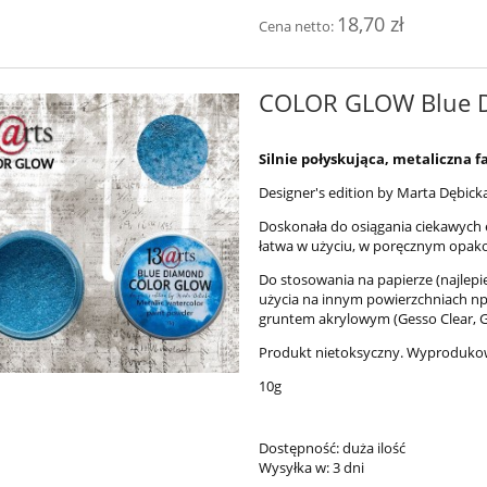
18,70 zł
Cena netto:
COLOR GLOW Blue 
Silnie połyskująca, metaliczna
Designer's edition by Marta Dębick
Doskonała do osiągania ciekawych e
łatwa w użyciu, w poręcznym opak
Do stosowania na papierze (najlep
użycia na innym powierzchniach np
gruntem akrylowym (Gesso Clear, Ge
Produkt nietoksyczny. Wyproduko
10g
Dostępność:
duża ilość
Wysyłka w:
3 dni