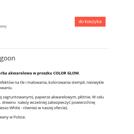
do koszyka
tawy
agoon
 farba akwarelowa w proszku COLOR GLOW
.
fektów na tle i malowania, kolorowania stempli, niezwykle
owaniu.
iej zagruntowanym), papierze akwarelowym, płótnie. W celu
. drewno należy wcześniej zabezpieczyć powierzchnię
sso White - również w naszej ofercie).
wany w Polsce.