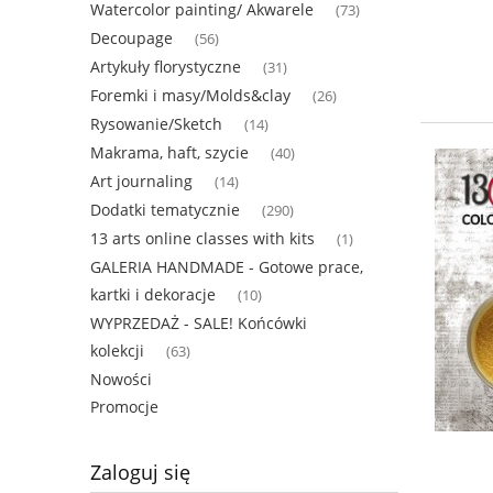
Watercolor painting/ Akwarele
(73)
Decoupage
(56)
Artykuły florystyczne
(31)
Foremki i masy/Molds&clay
(26)
Rysowanie/Sketch
(14)
Makrama, haft, szycie
(40)
Art journaling
(14)
Dodatki tematycznie
(290)
13 arts online classes with kits
(1)
GALERIA HANDMADE - Gotowe prace,
kartki i dekoracje
(10)
WYPRZEDAŻ - SALE! Końcówki
kolekcji
(63)
Nowości
Promocje
Zaloguj się