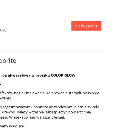
do koszyka
tawy
orite
 farba akwarelowa w proszku COLOR GLOW
.
a.
fektów na tle i malowania, kolorowania stempli, niezwykle
owaniu.
Pojemnik do mycia pędzli -
Zestaw ćwieków
składany
iej zagruntowanym), papierze akwarelowym, płótnie. W celu
. drewno należy wcześniej zabezpieczyć powierzchnię
sso White - również w naszej ofercie).
29,00 zł
9,9
wany w Polsce.