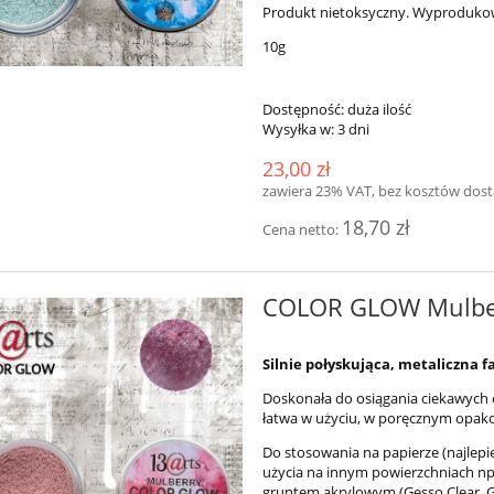
Produkt nietoksyczny. Wyproduko
10g
Dostępność:
duża ilość
Wysyłka w:
3 dni
23,00 zł
zawiera 23% VAT, bez kosztów dos
18,70 zł
Cena netto:
COLOR GLOW Mulbe
Silnie połyskująca, metaliczna
Doskonała do osiągania ciekawych e
łatwa w użyciu, w poręcznym opak
Do stosowania na papierze (najlep
użycia na innym powierzchniach np
gruntem akrylowym (Gesso Clear, Ge