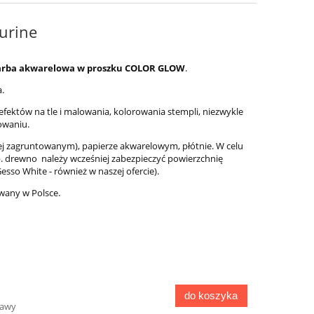
urine
 farba akwarelowa w proszku COLOR GLOW
.
a.
fektów na tle i malowania, kolorowania stempli, niezwykle
owaniu.
iej zagruntowanym), papierze akwarelowym, płótnie. W celu
. drewno należy wcześniej zabezpieczyć powierzchnię
sso White - również w naszej ofercie).
wany w Polsce.
do koszyka
tawy