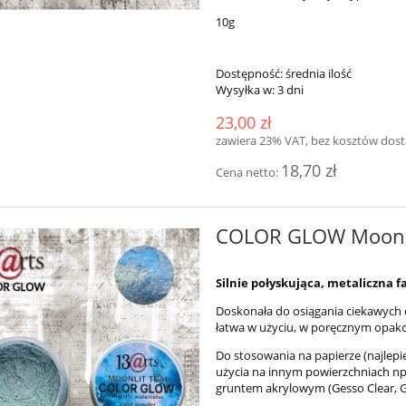
do koszyka
do koszyka
10g
Dostępność:
średnia ilość
Wysyłka w:
3 dni
23,00 zł
zawiera 23% VAT, bez kosztów dos
18,70 zł
Cena netto:
COLOR GLOW Moonli
Silnie połyskująca, metaliczna
Doskonała do osiągania ciekawych e
łatwa w użyciu, w poręcznym opak
Do stosowania na papierze (najlep
użycia na innym powierzchniach np
gruntem akrylowym (Gesso Clear, Ge