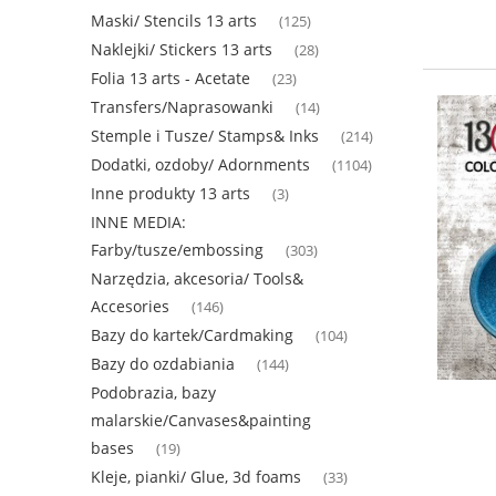
Maski/ Stencils 13 arts
(125)
Naklejki/ Stickers 13 arts
(28)
Folia 13 arts - Acetate
(23)
Transfers/Naprasowanki
(14)
Stemple i Tusze/ Stamps& Inks
(214)
Dodatki, ozdoby/ Adornments
(1104)
Inne produkty 13 arts
(3)
INNE MEDIA:
Farby/tusze/embossing
(303)
Narzędzia, akcesoria/ Tools&
Accesories
(146)
Bazy do kartek/Cardmaking
(104)
Bazy do ozdabiania
(144)
Podobrazia, bazy
malarskie/Canvases&painting
bases
(19)
Kleje, pianki/ Glue, 3d foams
(33)