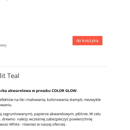
do koszyka
do ko
do koszyka
tawy
t Teal
 farba akwarelowa w proszku COLOR GLOW
.
fektów na tle i malowania, kolorowania stempli, niezwykle
owaniu.
iej zagruntowanym), papierze akwarelowym, płótnie. W celu
. drewno należy wcześniej zabezpieczyć powierzchnię
sso White - również w naszej ofercie).