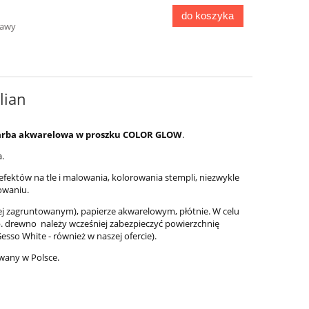
do koszyka
tawy
lian
 farba akwarelowa w proszku COLOR GLOW
.
a.
fektów na tle i malowania, kolorowania stempli, niezwykle
owaniu.
iej zagruntowanym), papierze akwarelowym, płótnie. W celu
. drewno należy wcześniej zabezpieczyć powierzchnię
sso White - również w naszej ofercie).
wany w Polsce.