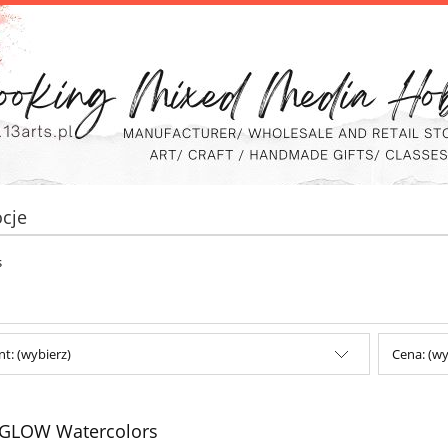
cje
s
t: (wybierz)
Cena: (wy
GLOW Watercolors