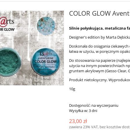
COLOR GLOW Avent
Silnie połyskująca, metaliczna
Designer's edition by Marta Dębick
Doskonała do osiągania ciekawych e
łatwa w użyciu, w poręcznym opak
Do stosowania na papierze (najlep
użycia na innym powierzchniach np
gruntem akrylowym (Gesso Clear, Ge
Produkt nietoksyczny. Wyproduko
10g
Dostępność:
na wyczerpaniu
Wysyłka w:
3 dni
23,00 zł
zawiera 23% VAT, bez kosztów dos