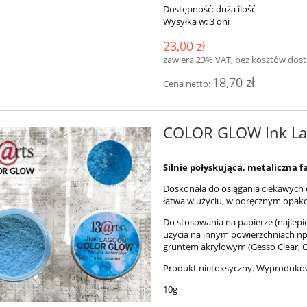
Dostępność:
duża ilość
Wysyłka w:
3 dni
23,00 zł
zawiera 23% VAT, bez kosztów dos
18,70 zł
Cena netto:
COLOR GLOW Ink L
Silnie połyskująca, metaliczna
Doskonała do osiągania ciekawych e
łatwa w użyciu, w poręcznym opak
Do stosowania na papierze (najlep
użycia na innym powierzchniach np
gruntem akrylowym (Gesso Clear, Ge
Produkt nietoksyczny. Wyproduko
10g