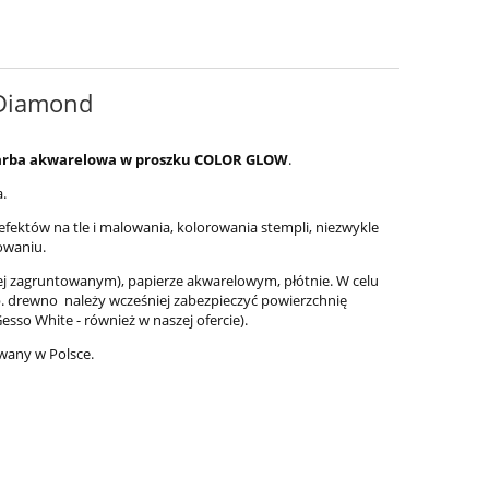
Diamond
 farba akwarelowa w proszku COLOR GLOW
.
a.
fektów na tle i malowania, kolorowania stempli, niezwykle
owaniu.
iej zagruntowanym), papierze akwarelowym, płótnie. W celu
. drewno należy wcześniej zabezpieczyć powierzchnię
sso White - również w naszej ofercie).
wany w Polsce.