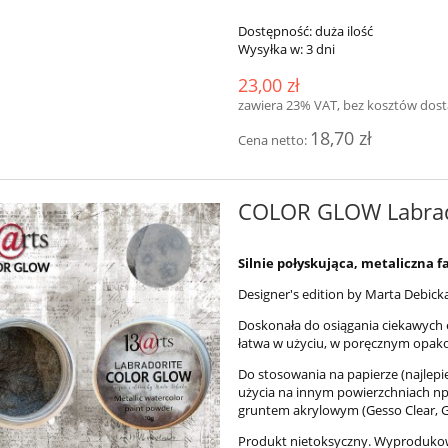
Dostępność:
duża ilość
Wysyłka w:
3 dni
23,00 zł
zawiera 23% VAT, bez kosztów dos
18,70 zł
Cena netto:
COLOR GLOW Labrad
Silnie połyskująca, metaliczna
Designer's edition by Marta Debick
Doskonała do osiągania ciekawych e
łatwa w użyciu, w poręcznym opak
kredowa - Chalk Indigo
Mikrokulki szklane D3
Do stosowania na papierze (najlep
użycia na innym powierzchniach np
gruntem akrylowym (Gesso Clear, Ge
22,00 zł
12,00 zł
Produkt nietoksyczny. Wyproduko