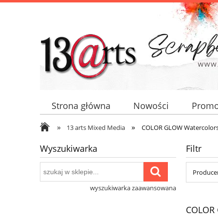
Strona główna
Nowości
Promo
»
»
13 arts Mixed Media
COLOR GLOW Watercolor
Wyszukiwarka
Filtr
Producen
wyszukiwarka zaawansowana
COLOR 