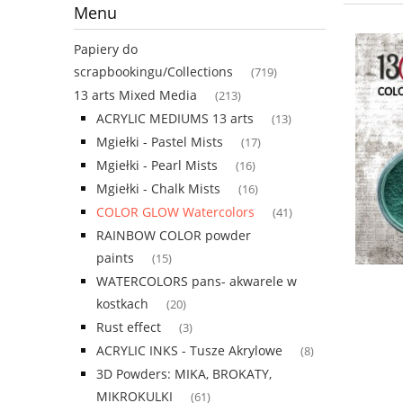
Menu
Papiery do
scrapbookingu/Collections
(719)
13 arts Mixed Media
(213)
ACRYLIC MEDIUMS 13 arts
(13)
Mgiełki - Pastel Mists
(17)
Mgiełki - Pearl Mists
(16)
Mgiełki - Chalk Mists
(16)
COLOR GLOW Watercolors
(41)
RAINBOW COLOR powder
paints
(15)
WATERCOLORS pans- akwarele w
kostkach
(20)
Rust effect
(3)
ACRYLIC INKS - Tusze Akrylowe
(8)
3D Powders: MIKA, BROKATY,
MIKROKULKI
(61)