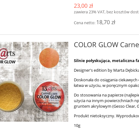
23,00 zł
zawiera 23% VAT, bez kosztów dos
18,70 zł
Cena netto:
COLOR GLOW Carne
Silnie połyskująca, metaliczna
Designer's edition by Marta Dębick
Doskonała do osiągania ciekawych e
łatwa w użyciu, w poręcznym opak
Do stosowania na papierze (najlep
użycia na innym powierzchniach np
gruntem akrylowym (Gesso Clear, Ge
Produkt nietoksyczny. Wyproduko
10g