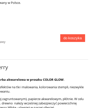
wany w Polsce.
do koszyka
tawy
rry
 farba akwarelowa w proszku COLOR GLOW
.
fektów na tle i malowania, kolorowania stempli, niezwykle
owaniu.
iej zagruntowanym), papierze akwarelowym, płótnie. W celu
. drewno należy wcześniej zabezpieczyć powierzchnię
sso White - również w naszej ofercie).