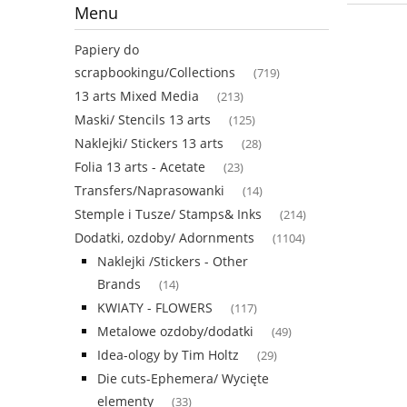
Menu
Papiery do
scrapbookingu/Collections
(719)
13 arts Mixed Media
(213)
Maski/ Stencils 13 arts
(125)
Naklejki/ Stickers 13 arts
(28)
Folia 13 arts - Acetate
(23)
Transfers/Naprasowanki
(14)
Stemple i Tusze/ Stamps& Inks
(214)
Dodatki, ozdoby/ Adornments
(1104)
Naklejki /Stickers - Other
Brands
(14)
KWIATY - FLOWERS
(117)
Metalowe ozdoby/dodatki
(49)
Idea-ology by Tim Holtz
(29)
Die cuts-Ephemera/ Wycięte
elementy
(33)