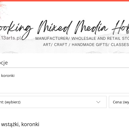
cje
, koronki
t: (wybierz)
Cena: (wy
 wstążki, koronki