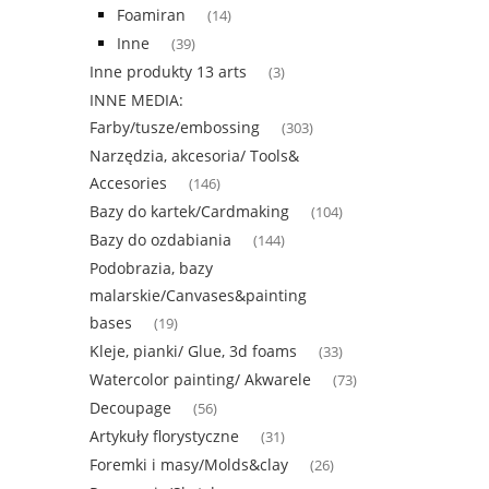
Foamiran
(14)
Inne
(39)
Inne produkty 13 arts
(3)
INNE MEDIA:
Farby/tusze/embossing
(303)
Narzędzia, akcesoria/ Tools&
Accesories
(146)
Bazy do kartek/Cardmaking
(104)
Bazy do ozdabiania
(144)
Podobrazia, bazy
malarskie/Canvases&painting
bases
(19)
Kleje, pianki/ Glue, 3d foams
(33)
Watercolor painting/ Akwarele
(73)
Decoupage
(56)
Artykuły florystyczne
(31)
Foremki i masy/Molds&clay
(26)