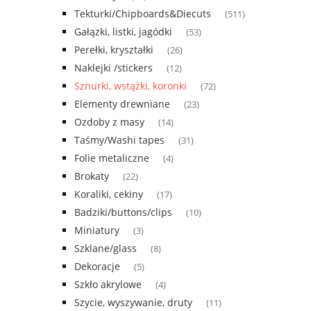
Tekturki/Chipboards&Diecuts
(511)
Gałązki, listki, jagódki
(53)
Perełki, kryształki
(26)
Naklejki /stickers
(12)
Sznurki, wstążki, koronki
(72)
Elementy drewniane
(23)
Ozdoby z masy
(14)
Taśmy/Washi tapes
(31)
Folie metaliczne
(4)
Brokaty
(22)
Koraliki, cekiny
(17)
Badziki/buttons/clips
(10)
Miniatury
(3)
Szklane/glass
(8)
Dekoracje
(5)
Szkło akrylowe
(4)
Szycie, wyszywanie, druty
(11)