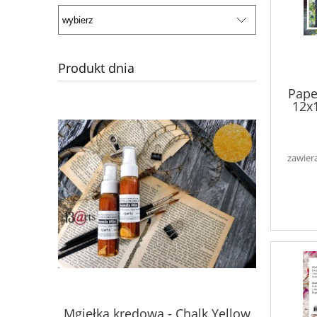
Produkt dnia
Pape
12x1
zawier
Mgiełka kredowa - Chalk Yellow
Mgiełka 