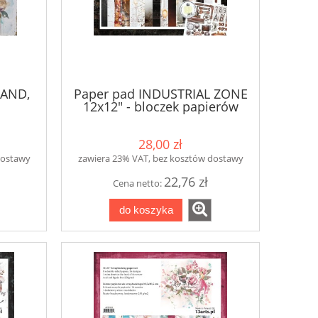
SAND,
Paper pad INDUSTRIAL ZONE
12x12" - bloczek papierów
28,00 zł
dostawy
zawiera 23% VAT, bez kosztów dostawy
22,76 zł
Cena netto:
do koszyka
Pojemnik do mycia pędzli -
Zestaw ćwieków