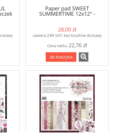
UL
Paper pad SWEET
oczek
SUMMERTIME 12x12" -
bloczek papierów
28,00 zł
dostawy
zawiera 23% VAT, bez kosztów dostawy
22,76 zł
Cena netto:
do koszyka