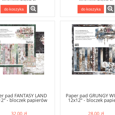
do koszyka
do koszyka
er pad FANTASY LAND
Paper pad GRUNGY W
2" - bloczek papierów
12x12" - bloczek pap
32,00 zł
28,00 zł