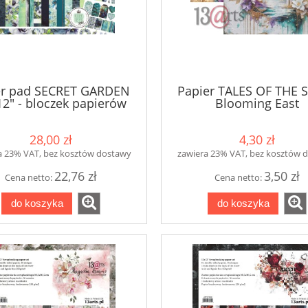
r pad SECRET GARDEN
Papier TALES OF THE 
2" - bloczek papierów
Blooming East
28,00 zł
4,30 zł
a 23% VAT, bez kosztów dostawy
zawiera 23% VAT, bez kosztów 
22,76 zł
3,50 zł
Cena netto:
Cena netto:
do koszyka
do koszyka
kredowa - Chalk Indigo
Mikrokulki szklane D3