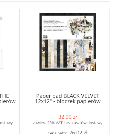
 THE
Paper pad BLACK VELVET
pierów
12x12" - bloczek papierów
32,00 zł
dostawy
zawiera 23% VAT, bez kosztów dostawy
26,02 zł
Cena netto: