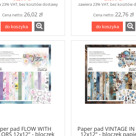
a 23% VAT, bez kosztów dostawy
zawiera 23% VAT, bez kosztów 
26,02 zł
22,76 zł
Cena netto:
Cena netto:
do koszyka
do koszyka
per pad FLOW WITH
Paper pad VINTAGE IN
ORS 12x12" - bloczek
12x12" - bloczek pap