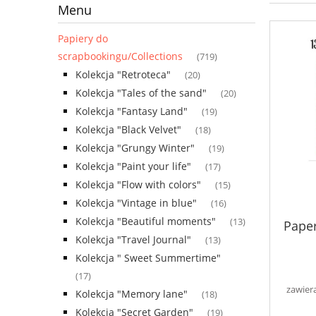
Menu
Papiery do
scrapbookingu/Collections
(719)
Kolekcja "Retroteca"
(20)
Kolekcja "Tales of the sand"
(20)
Kolekcja "Fantasy Land"
(19)
Kolekcja "Black Velvet"
(18)
Kolekcja "Grungy Winter"
(19)
Kolekcja "Paint your life"
(17)
Kolekcja "Flow with colors"
(15)
Kolekcja "Vintage in blue"
(16)
Kolekcja "Beautiful moments"
(13)
Paper
Kolekcja "Travel Journal"
(13)
Kolekcja " Sweet Summertime"
(17)
zawier
Kolekcja "Memory lane"
(18)
Kolekcja "Secret Garden"
(19)