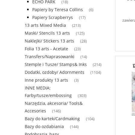
ECHO PARK
(18)
Papiery by Teresa Collins
(6)
Papiery Scrapberrys
(17)
zawier
13 arts Mixed Media
(213)
Maski/ Stencils 13 arts
(125)
Naklejki/ Stickers 13 arts
(28)
Folia 13 arts - Acetate
(23)
Transfers/Naprasowanki
(14)
Stemple i Tusze/ Stamps& Inks
(214)
Dodatki, ozdoby/ Adornments
(1104)
Inne produkty 13 arts
(3)
INNE MEDIA:
Farby/tusze/embossing
(303)
Narzędzia, akcesoria/ Tools&
Accesories
(146)
Bazy do kartek/Cardmaking
(104)
Bazy do ozdabiania
(144)
Podobrazia, bazy