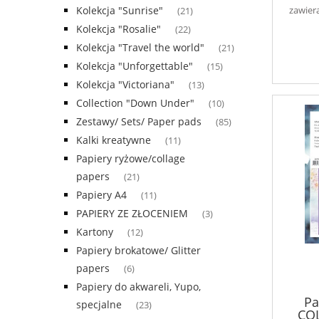
Kolekcja "Sunrise"
zawier
(21)
Kolekcja "Rosalie"
(22)
Kolekcja "Travel the world"
(21)
Kolekcja "Unforgettable"
(15)
Kolekcja "Victoriana"
(13)
Collection "Down Under"
(10)
Zestawy/ Sets/ Paper pads
(85)
Kalki kreatywne
(11)
Papiery ryżowe/collage
papers
(21)
Papiery A4
(11)
PAPIERY ZE ZŁOCENIEM
(3)
Kartony
(12)
Papiery brokatowe/ Glitter
papers
(6)
Papiery do akwareli, Yupo,
Pa
specjalne
(23)
COL