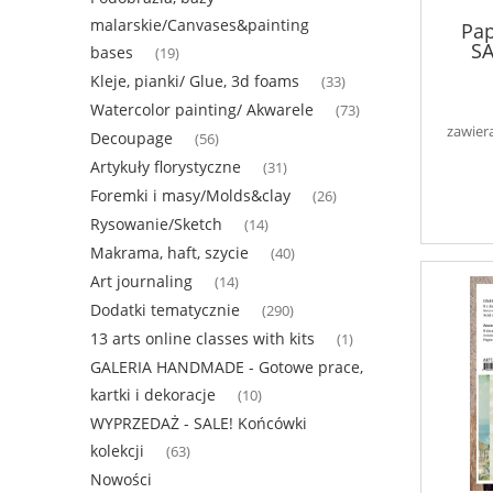
malarskie/Canvases&painting
Pap
SA
bases
(19)
Kleje, pianki/ Glue, 3d foams
(33)
Watercolor painting/ Akwarele
(73)
zawier
Decoupage
(56)
Artykuły florystyczne
(31)
Foremki i masy/Molds&clay
(26)
Rysowanie/Sketch
(14)
Makrama, haft, szycie
(40)
Art journaling
(14)
Dodatki tematycznie
(290)
13 arts online classes with kits
(1)
GALERIA HANDMADE - Gotowe prace,
kartki i dekoracje
(10)
WYPRZEDAŻ - SALE! Końcówki
kolekcji
(63)
Nowości