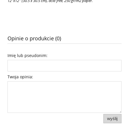
12''x12'' (30.5 x 30.5 cm), acid free, 250 gr/m2 paper.
Opinie o produkcie (0)
Imię lub pseudonim:
Twoja opinia:
wyślij