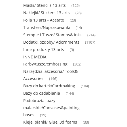
Maski/ Stencils 13 arts
(125)
Naklejki/ Stickers 13 arts
(28)
Folia 13 arts - Acetate
(23)
Transfers/Naprasowanki
(14)
Stemple i Tusze/ Stamps& Inks
(214)
Dodatki, ozdoby/ Adornments
(1107)
Inne produkty 13 arts
(3)
INNE MEDIA:
Farby/tusze/embossing
(302)
Narzędzia, akcesoria/ Tools&
Accesories
(146)
Bazy do kartek/Cardmaking
(104)
Bazy do ozdabiania
(144)
Podobrazia, bazy
malarskie/Canvases&painting
bases
(19)
Kleje, pianki/ Glue, 3d foams
(33)