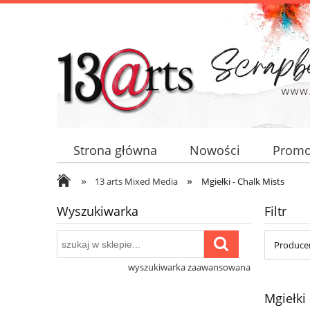
Strona główna
Nowości
Promo
»
»
13 arts Mixed Media
Mgiełki - Chalk Mists
Wyszukiwarka
Filtr
Producen
wyszukiwarka zaawansowana
Mgiełki 