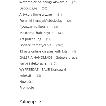
Watercolor painting/ Akwarele
(73)
Decoupage
(56)
Artykuły florystyczne
(31)
Foremki i masy/Molds&clay
(26)
Rysowanie/Sketch
(14)
Makrama, haft, szycie
(40)
Art journaling
(14)
Dodatki tematycznie
(290)
13 arts online classes with kits
(1)
GALERIA HANDMADE - Gotowe prace,
kartki i dekoracje
(10)
WYPRZEDAŻ - SALE! Końcówki
kolekcji
(63)
Nowości
Promocje
Zaloguj się