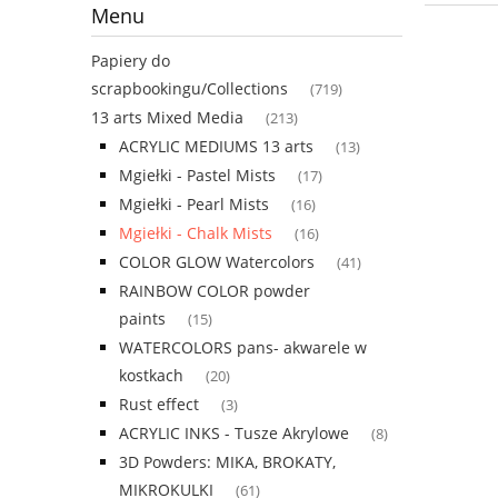
Menu
Papiery do
scrapbookingu/Collections
(719)
13 arts Mixed Media
(213)
ACRYLIC MEDIUMS 13 arts
(13)
Mgiełki - Pastel Mists
(17)
Mgiełki - Pearl Mists
(16)
Mgiełki - Chalk Mists
(16)
COLOR GLOW Watercolors
(41)
RAINBOW COLOR powder
paints
(15)
WATERCOLORS pans- akwarele w
kostkach
(20)
Rust effect
(3)
ACRYLIC INKS - Tusze Akrylowe
(8)
3D Powders: MIKA, BROKATY,
MIKROKULKI
(61)