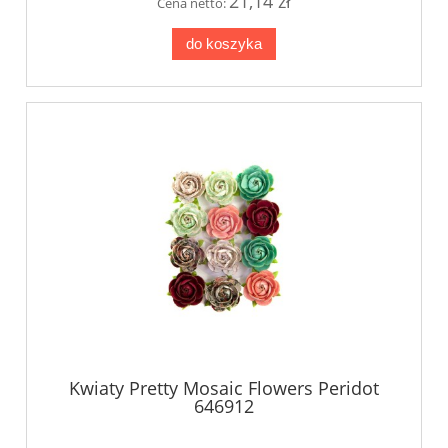
21,14 zł
Cena netto:
do koszyka
Kwiaty Pretty Mosaic Flowers Peridot
646912