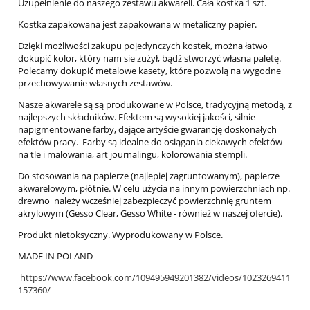
Uzupełnienie do naszego zestawu akwareli. Cała kostka 1 szt.
Kostka zapakowana jest zapakowana w metaliczny papier.
Dzięki możliwości zakupu pojedynczych kostek, można łatwo
dokupić kolor, który nam sie zużył, bądź stworzyć własna paletę.
Polecamy dokupić metalowe kasety, które pozwolą na wygodne
przechowywanie własnych zestawów.
Nasze akwarele są są produkowane w Polsce, tradycyjną metodą, z
najlepszych składników. Efektem są wysokiej jakości, silnie
napigmentowane farby, dające artyście gwarancję doskonałych
efektów pracy. Farby są idealne do osiągania ciekawych efektów
na tle i malowania, art journalingu, kolorowania stempli.
Do stosowania na papierze (najlepiej zagruntowanym), papierze
akwarelowym, płótnie. W celu użycia na innym powierzchniach np.
drewno należy wcześniej zabezpieczyć powierzchnię gruntem
akrylowym (Gesso Clear, Gesso White - również w naszej ofercie).
Produkt nietoksyczny. Wyprodukowany w Polsce.
MADE IN POLAND
https://www.facebook.com/109495949201382/videos/1023269411
157360/