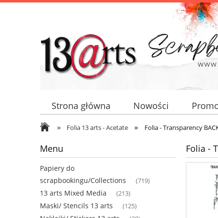
Strona główna
Nowości
Promo
»
»
Folia 13 arts - Acetate
Folia - Transparency BAC
Menu
Folia -
Papiery do
scrapbookingu/Collections
(719)
13 arts Mixed Media
(213)
Maski/ Stencils 13 arts
(125)