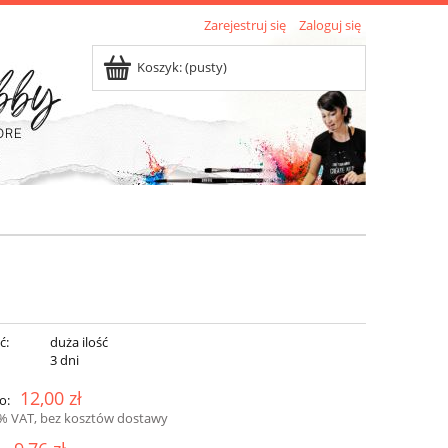
Zarejestruj się
Zaloguj się
Koszyk:
(pusty)
ć:
duża ilość
:
3 dni
12,00 zł
o:
3% VAT, bez kosztów dostawy