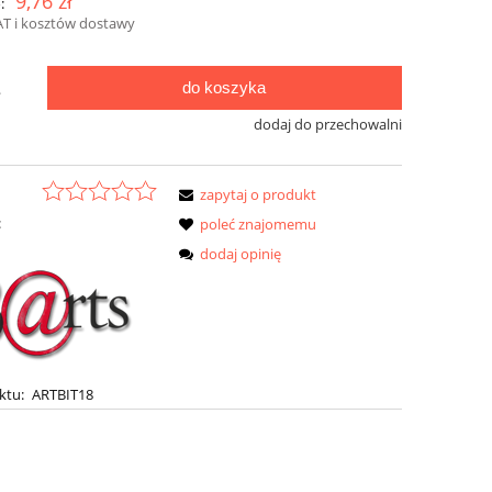
9,76 zł
:
AT i kosztów dostawy
do koszyka
.
dodaj do przechowalni
zapytaj o produkt
:
poleć znajomemu
dodaj opinię
ktu:
ARTBIT18