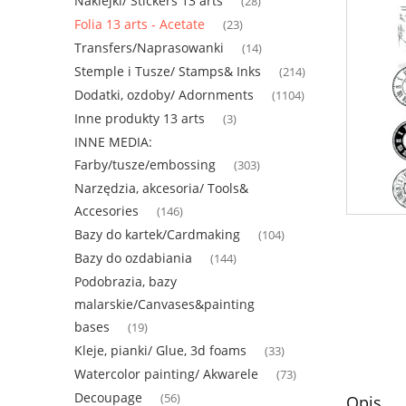
Naklejki/ Stickers 13 arts
(28)
Folia 13 arts - Acetate
(23)
Transfers/Naprasowanki
(14)
Stemple i Tusze/ Stamps& Inks
(214)
Dodatki, ozdoby/ Adornments
(1104)
Inne produkty 13 arts
(3)
INNE MEDIA:
Farby/tusze/embossing
(303)
Narzędzia, akcesoria/ Tools&
Accesories
(146)
Bazy do kartek/Cardmaking
(104)
Bazy do ozdabiania
(144)
Podobrazia, bazy
malarskie/Canvases&painting
bases
(19)
Kleje, pianki/ Glue, 3d foams
(33)
Watercolor painting/ Akwarele
(73)
Decoupage
(56)
Opis