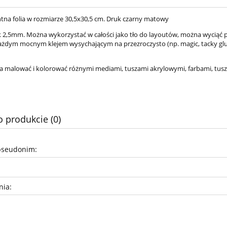
tna folia w rozmiarze 30,5x30,5 cm. Druk czarny matowy
 2,5mm. Można wykorzystać w całości jako tło do layoutów, można wyciąć p
każdym mocnym klejem wysychającym na przezroczysto (np. magic, tacky glue
a malować i kolorować różnymi mediami, tuszami akrylowymi, farbami, tus
o produkcie (0)
pseudonim:
nia: