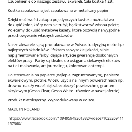
Uzupełnienie do naszego zestawu akwareli. Cała kostka 1 szt.
Kostka zapakowana jest zapakowana w metaliczny papier.
Dzięki możliwości zakupu pojedynczych kostek, można łatwo
dokupić kolor, który nam sie zużył, bądź stworzyć własna paletę.
Polecamy dokupić metalowe kasety, które pozwolą na wygodne
przechowywanie własnych zestawów.
Nasze akwarele są są produkowane w Polsce, tradycyjną metodą, z
najlepszych składników. Efektem są wysokiej jakości, silnie
napigmentowane farby, dające artyście gwarancję doskonałych
efektów pracy. Farby są idealne do osiągania ciekawych efektów
na tle i malowania, art journalingu, kolorowania stempli.
Do stosowania na papierze (najlepiej zagruntowanym), papierze
akwarelowym, płótnie. W celu użycia na innym powierzchniach np.
drewno należy wcześniej zabezpieczyć powierzchnię gruntem
akrylowym (Gesso Clear, Gesso White - również w naszej ofercie).
Produkt nietoksyczny. Wyprodukowany w Polsce.
MADE IN POLAND
https://www.facebook.com/109495949201382/videos/1023269411
157360/