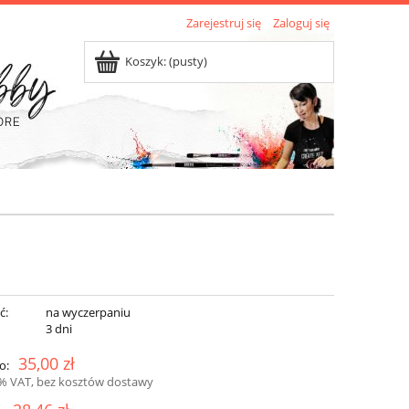
Zarejestruj się
Zaloguj się
Koszyk:
(pusty)
ć:
na wyczerpaniu
:
3 dni
35,00 zł
o:
3% VAT, bez kosztów dostawy