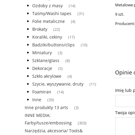
Metalowe pl
Ozdoby z masy
(14)
Taśmy/Washi tapes
(31)
9 szt.
Folie metaliczne
(4)
Producent:
Brokaty
(22)
Koraliki, cekiny
(17)
Badziki/buttons/clips
(10)
Miniatury
(3)
Szklane/glass
(8)
Dekoracje
(5)
Opinie 
Szkło akrylowe
(4)
Szycie, wyszywanie, druty
(11)
Imię lub 
Foamiran
(14)
Inne
(39)
Inne produkty 13 arts
(3)
Twoja opi
INNE MEDIA:
Farby/tusze/embossing
(303)
Narzędzia, akcesoria/ Tools&