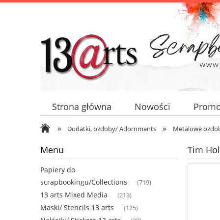
Strona główna
Nowości
Promo
»
»
Dodatki, ozdoby/ Adornments
Metalowe ozdob
Menu
Tim Hol
Papiery do
scrapbookingu/Collections
(719)
13 arts Mixed Media
(213)
Maski/ Stencils 13 arts
(125)