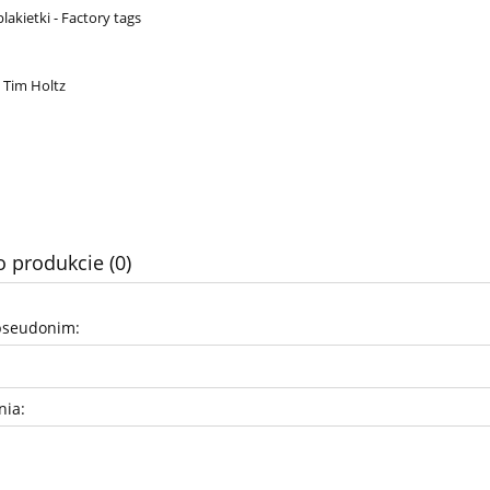
akietki - Factory tags
 Tim Holtz
o produkcie (0)
pseudonim:
nia: