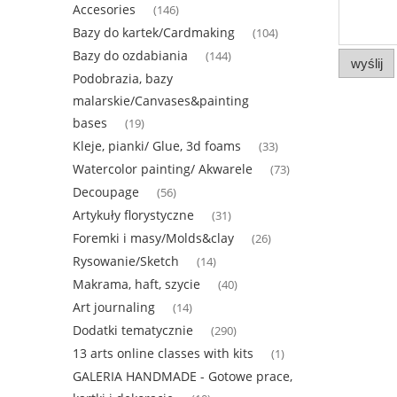
Accesories
(146)
Bazy do kartek/Cardmaking
(104)
Bazy do ozdabiania
(144)
wyślij
Podobrazia, bazy
malarskie/Canvases&painting
bases
(19)
Kleje, pianki/ Glue, 3d foams
(33)
Watercolor painting/ Akwarele
(73)
Decoupage
(56)
Artykuły florystyczne
(31)
Foremki i masy/Molds&clay
(26)
Rysowanie/Sketch
(14)
Makrama, haft, szycie
(40)
Art journaling
(14)
Dodatki tematycznie
(290)
13 arts online classes with kits
(1)
GALERIA HANDMADE - Gotowe prace,