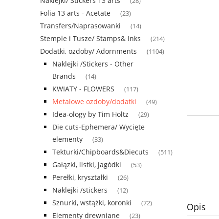
Naklejki/ Stickers 13 arts
(28)
Folia 13 arts - Acetate
(23)
Transfers/Naprasowanki
(14)
Stemple i Tusze/ Stamps& Inks
(214)
Dodatki, ozdoby/ Adornments
(1104)
Naklejki /Stickers - Other
Brands
(14)
KWIATY - FLOWERS
(117)
Metalowe ozdoby/dodatki
(49)
Idea-ology by Tim Holtz
(29)
Die cuts-Ephemera/ Wycięte
elementy
(33)
Tekturki/Chipboards&Diecuts
(511)
Gałązki, listki, jagódki
(53)
Perełki, kryształki
(26)
Naklejki /stickers
(12)
Sznurki, wstążki, koronki
(72)
Opis
Elementy drewniane
(23)