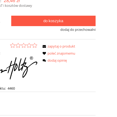
28,46 zł
:
AT i kosztów dostawy
do koszyka
.
dodaj do przechowalni
zapytaj o produkt
:
poleć znajomemu
dodaj opinię
ktu:
4460