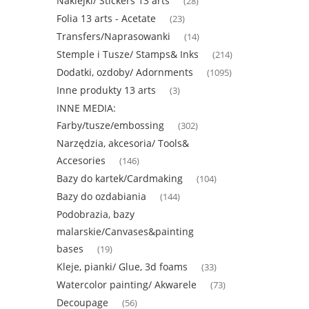
Naklejki/ Stickers 13 arts
(28)
Folia 13 arts - Acetate
(23)
Transfers/Naprasowanki
(14)
Stemple i Tusze/ Stamps& Inks
(214)
Dodatki, ozdoby/ Adornments
(1095)
Inne produkty 13 arts
(3)
INNE MEDIA:
Farby/tusze/embossing
(302)
Narzędzia, akcesoria/ Tools&
Accesories
(146)
Bazy do kartek/Cardmaking
(104)
Bazy do ozdabiania
(144)
Podobrazia, bazy
malarskie/Canvases&painting
bases
(19)
Kleje, pianki/ Glue, 3d foams
(33)
Watercolor painting/ Akwarele
(73)
Decoupage
(56)