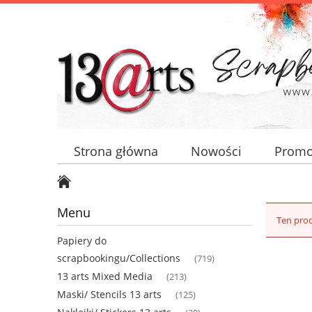
Strona główna
Nowości
Promo
Menu
Ten prod
Papiery do
scrapbookingu/Collections
(719)
13 arts Mixed Media
(213)
Maski/ Stencils 13 arts
(125)