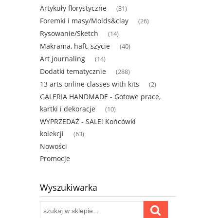
Artykuły florystyczne
(31)
Foremki i masy/Molds&clay
(26)
Rysowanie/Sketch
(14)
Makrama, haft, szycie
(40)
Art journaling
(14)
Dodatki tematycznie
(288)
13 arts online classes with kits
(2)
GALERIA HANDMADE - Gotowe prace,
kartki i dekoracje
(10)
WYPRZEDAŻ - SALE! Końcówki
kolekcji
(63)
Nowości
Promocje
Wyszukiwarka