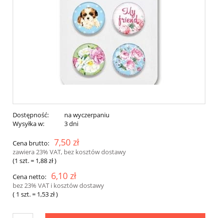
Dostępność:
na wyczerpaniu
Wysyłka w:
3 dni
7,50 zł
Cena brutto:
zawiera 23% VAT, bez kosztów dostawy
(1
szt.
=
1,88 zł
)
6,10 zł
Cena netto:
bez 23% VAT i kosztów dostawy
( 1
szt.
=
1,53 zł
)