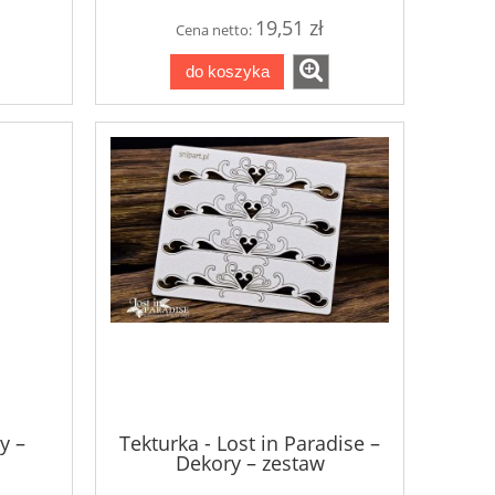
Pojemnik do mycia pędzli -
Zestaw ćwieków
19,51 zł
Cena netto:
składany
do koszyka
29,00 zł
9,9
do koszyka
do ko
y –
Tekturka - Lost in Paradise –
Dekory – zestaw