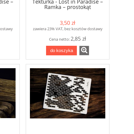
dise –
Tekturka - Lost in Paradise –
Ramka – prostokąt
3,50 zł
dostawy
zawiera 23% VAT, bez kosztów dostawy
2,85 zł
Cena netto:
do koszyka