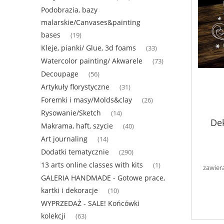
Podobrazia, bazy
malarskie/Canvases&painting
bases
(19)
Kleje, pianki/ Glue, 3d foams
(33)
Watercolor painting/ Akwarele
(73)
Decoupage
(56)
Artykuły florystyczne
(31)
Foremki i masy/Molds&clay
(26)
Rysowanie/Sketch
(14)
Dek
Makrama, haft, szycie
(40)
Art journaling
(14)
Dodatki tematycznie
(290)
13 arts online classes with kits
(1)
zawier
GALERIA HANDMADE - Gotowe prace,
kartki i dekoracje
(10)
WYPRZEDAŻ - SALE! Końcówki
kolekcji
(63)