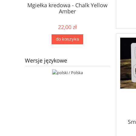
Mgiełka kredowa - Chalk Yellow
Mgiełka 
Amber
22,00 zł
do koszyka
Wersje językowe
Sma