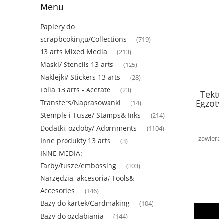
Menu
Papiery do
scrapbookingu/Collections
(719)
13 arts Mixed Media
(213)
Maski/ Stencils 13 arts
(125)
Naklejki/ Stickers 13 arts
(28)
Folia 13 arts - Acetate
(23)
Tekt
Egzot
Transfers/Naprasowanki
(14)
Stemple i Tusze/ Stamps& Inks
(214)
Dodatki, ozdoby/ Adornments
(1104)
zawier
Inne produkty 13 arts
(3)
INNE MEDIA:
Farby/tusze/embossing
(303)
Narzędzia, akcesoria/ Tools&
Accesories
(146)
Bazy do kartek/Cardmaking
(104)
Bazy do ozdabiania
(144)