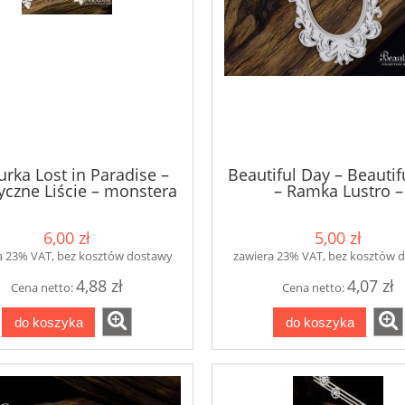
urka Lost in Paradise –
Beautiful Day – Beautif
yczne Liście – monstera
– Ramka Lustro –
wielowarstwowa
6,00 zł
5,00 zł
a 23% VAT, bez kosztów dostawy
zawiera 23% VAT, bez kosztów 
4,88 zł
4,07 zł
Cena netto:
Cena netto:
do koszyka
do koszyka