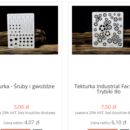
urka - Śruby i gwoździe
Tekturka Industrial Fac
Trybiki tło
5,00 zł
7,50 zł
a 23% VAT, bez kosztów dostawy
zawiera 23% VAT, bez kosztów 
4,07 zł
6,10 zł
Cena netto:
Cena netto: