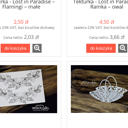
rka - Lost in Paradise –
Tekturka - Lost in Para
Flamingi – małe
Ramka – owal
2,50 zł
4,50 zł
a 23% VAT, bez kosztów dostawy
zawiera 23% VAT, bez kosztów 
2,03 zł
3,66 zł
Cena netto:
Cena netto:
do koszyka
do koszyka