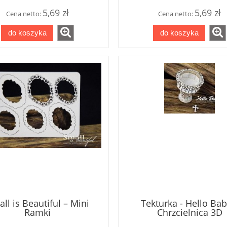
kredowa - Chalk Indigo
Mikrokulki szklane D3
5,69 zł
5,69 zł
Cena netto:
Cena netto:
do koszyka
do koszyka
22,00 zł
12,00 zł
do koszyka
do koszyka
ll is Beautiful – Mini
Tekturka - Hello Bab
Ramki
Chrzcielnica 3D