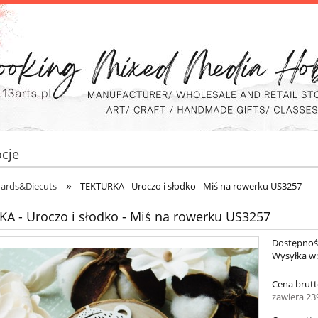
cje
»
oards&Diecuts
TEKTURKA - Uroczo i słodko - Miś na rowerku US3257
A - Uroczo i słodko - Miś na rowerku US3257
Dostępnoś
Wysyłka w
Cena brutt
zawiera 2