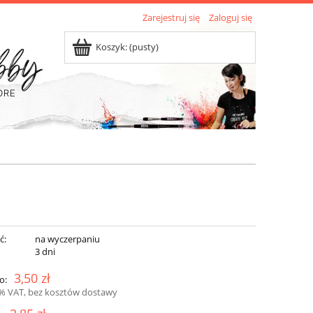
Zarejestruj się
Zaloguj się
Koszyk:
(pusty)
ć:
na wyczerpaniu
:
3 dni
3,50 zł
o:
3% VAT, bez kosztów dostawy