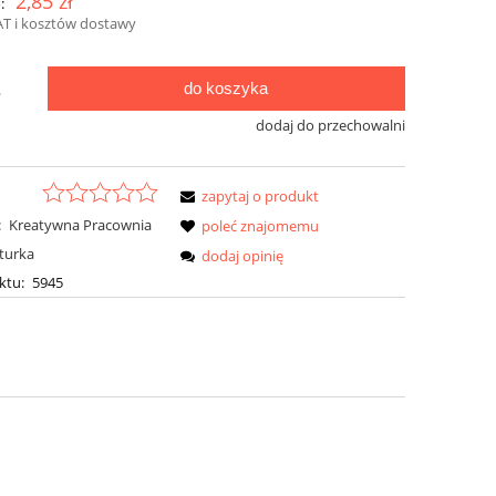
2,85 zł
:
AT i kosztów dostawy
do koszyka
.
dodaj do przechowalni
zapytaj o produkt
:
Kreatywna Pracownia
poleć znajomemu
kturka
dodaj opinię
ktu:
5945