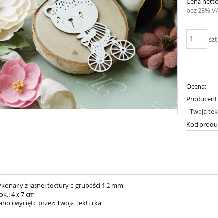
Cena netto
bez 23% V
szt
Ocena:
Producent
- Twoja te
Kod produ
konany z jasnej tektury o grubości 1,2 mm
k.: 4 x 7 cm
no i wycięto przez: Twoja Tekturka