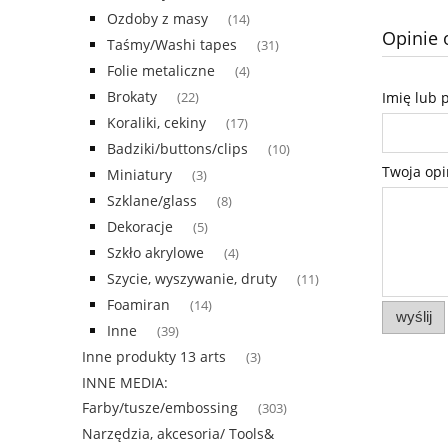
Ozdoby z masy
(14)
Opinie 
Taśmy/Washi tapes
(31)
Folie metaliczne
(4)
Brokaty
Imię lub 
(22)
Koraliki, cekiny
(17)
Badziki/buttons/clips
(10)
Twoja opi
Miniatury
(3)
Szklane/glass
(8)
Dekoracje
(5)
Szkło akrylowe
(4)
Szycie, wyszywanie, druty
(11)
Foamiran
(14)
wyślij
Inne
(39)
Inne produkty 13 arts
(3)
INNE MEDIA:
Farby/tusze/embossing
(303)
Narzędzia, akcesoria/ Tools&