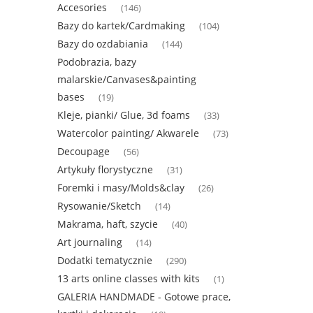
Accesories
(146)
Bazy do kartek/Cardmaking
(104)
Bazy do ozdabiania
(144)
Podobrazia, bazy
malarskie/Canvases&painting
bases
(19)
Kleje, pianki/ Glue, 3d foams
(33)
Watercolor painting/ Akwarele
(73)
Decoupage
(56)
Artykuły florystyczne
(31)
Foremki i masy/Molds&clay
(26)
Rysowanie/Sketch
(14)
Makrama, haft, szycie
(40)
Art journaling
(14)
Dodatki tematycznie
(290)
13 arts online classes with kits
(1)
GALERIA HANDMADE - Gotowe prace,