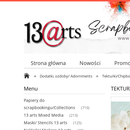
Strona główna
Nowości
Promo
»
»
Dodatki, ozdoby/ Adornments
Tekturki/Chipb
Menu
TEKTURK
Papiery do
scrapbookingu/Collections
(719)
13 arts Mixed Media
(213)
Maski/ Stencils 13 arts
(125)