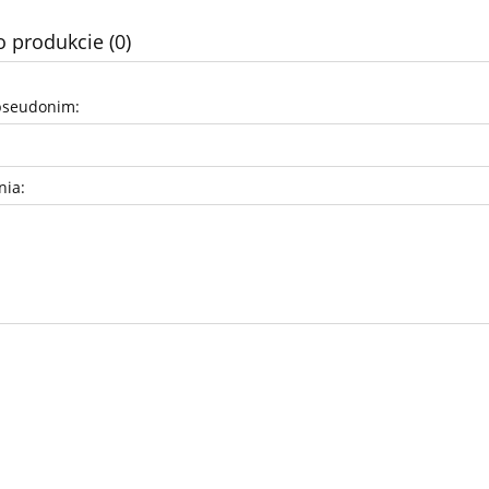
o produkcie (0)
pseudonim:
nia: