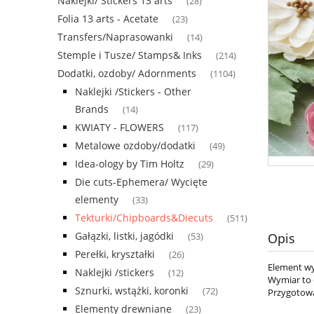
Naklejki/ Stickers 13 arts
(28)
Folia 13 arts - Acetate
(23)
Transfers/Naprasowanki
(14)
Stemple i Tusze/ Stamps& Inks
(214)
Dodatki, ozdoby/ Adornments
(1104)
Naklejki /Stickers - Other
Brands
(14)
KWIATY - FLOWERS
(117)
Metalowe ozdoby/dodatki
(49)
Idea-ology by Tim Holtz
(29)
Die cuts-Ephemera/ Wycięte
elementy
(33)
Tekturki/Chipboards&Diecuts
(511)
Gałązki, listki, jagódki
Opis
(53)
Perełki, kryształki
(26)
Element wy
Naklejki /stickers
(12)
Wymiar to o
Sznurki, wstążki, koronki
(72)
Przygotowa
Elementy drewniane
(23)