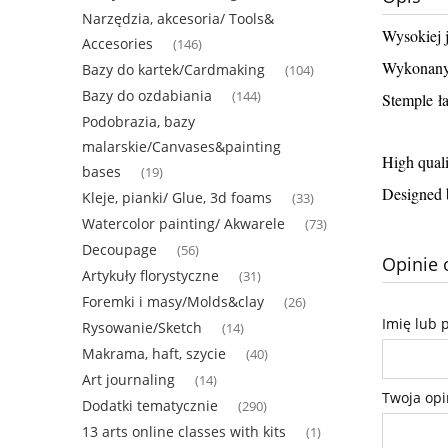
Narzędzia, akcesoria/ Tools&
Wysokiej 
Accesories
(146)
Wykonany 
Bazy do kartek/Cardmaking
(104)
Bazy do ozdabiania
(144)
Stemple ł
Podobrazia, bazy
malarskie/Canvases&painting
High qual
bases
(19)
Designed 
Kleje, pianki/ Glue, 3d foams
(33)
Watercolor painting/ Akwarele
(73)
Decoupage
(56)
Opinie 
Artykuły florystyczne
(31)
Foremki i masy/Molds&clay
(26)
Imię lub 
Rysowanie/Sketch
(14)
Makrama, haft, szycie
(40)
Art journaling
(14)
Twoja opi
Dodatki tematycznie
(290)
13 arts online classes with kits
(1)