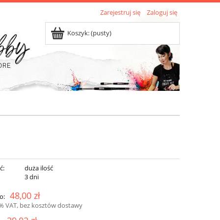
Zarejestruj się
Zaloguj się
Koszyk:
(pusty)
ć:
duża ilość
:
3 dni
48,00 zł
o:
3% VAT, bez kosztów dostawy