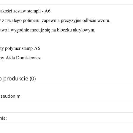
jakości zestaw stempli - A6.
z trwałego polimeru, zapewnia precyzyjne odbicie wzoru.
atwo i wygodnie mocuje się na bloczku akrylowym.
ity polymer stamp A6
by Aida Domisiewicz
o produkcie (0)
pseudonim:
nia: