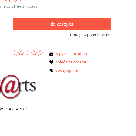
39,02 zł
:
AT i kosztów dostawy
do koszyka
.
dodaj do przechowalni
zapytaj o produkt
:
poleć znajomemu
dodaj opinię
ktu:
ARTVIN12