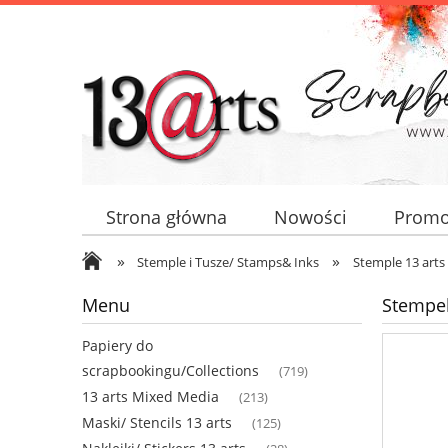
Strona główna
Nowości
Promo
»
»
Stemple i Tusze/ Stamps& Inks
Stemple 13 arts
Menu
Stempel
Papiery do
scrapbookingu/Collections
(719)
13 arts Mixed Media
(213)
Maski/ Stencils 13 arts
(125)