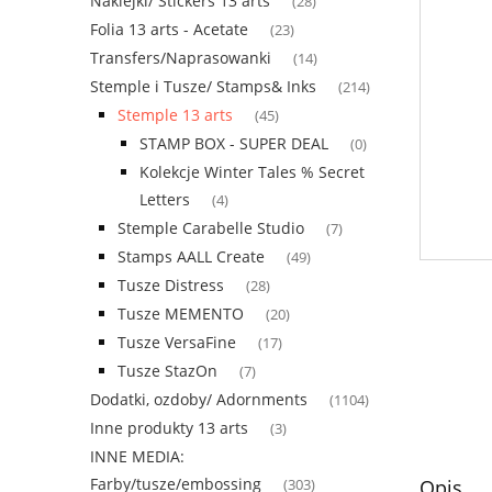
Naklejki/ Stickers 13 arts
(28)
Folia 13 arts - Acetate
(23)
Transfers/Naprasowanki
(14)
Stemple i Tusze/ Stamps& Inks
(214)
Stemple 13 arts
(45)
STAMP BOX - SUPER DEAL
(0)
Kolekcje Winter Tales % Secret
Letters
(4)
Stemple Carabelle Studio
(7)
Stamps AALL Create
(49)
Tusze Distress
(28)
Tusze MEMENTO
(20)
Tusze VersaFine
(17)
Tusze StazOn
(7)
Dodatki, ozdoby/ Adornments
(1104)
Inne produkty 13 arts
(3)
INNE MEDIA:
Farby/tusze/embossing
Opis
(303)