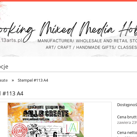
cje
»
eate
Stempel #113 A4
l #113 A4
Dostępnoś
Cena brutt
zawiera 2
Cena netto