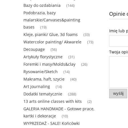
Bazy do ozdabiania
(144)
Podobrazia, bazy
Opinie 
malarskie/Canvases&painting
bases
(19)
Imię lub 
Kleje, pianki/ Glue, 3d foams
(33)
Watercolor painting/ Akwarele
(73)
Decoupage
(56)
Twoja opi
Artykuły florystyczne
(31)
Foremki i masy/Molds&clay
(26)
Rysowanie/Sketch
(14)
Makrama, haft, szycie
(40)
Art journaling
(14)
wyślij
Dodatki tematycznie
(288)
13 arts online classes with kits
(2)
GALERIA HANDMADE - Gotowe prace,
kartki i dekoracje
(10)
WYPRZEDAŻ - SALE! Końcówki