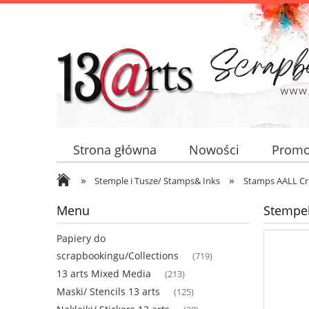
Strona główna
Nowości
Promo
»
»
Stemple i Tusze/ Stamps& Inks
Stamps AALL Cr
Menu
Stempe
Papiery do
scrapbookingu/Collections
(719)
13 arts Mixed Media
(213)
Maski/ Stencils 13 arts
(125)