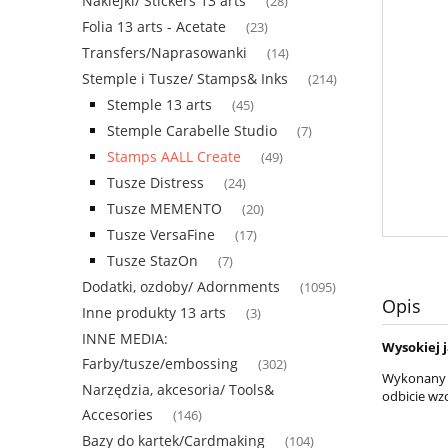
Naklejki/ Stickers 13 arts
(28)
Folia 13 arts - Acetate
(23)
Transfers/Naprasowanki
(14)
Stemple i Tusze/ Stamps& Inks
(214)
Stemple 13 arts
(45)
Stemple Carabelle Studio
(7)
Stamps AALL Create
(49)
Tusze Distress
(24)
Tusze MEMENTO
(20)
Tusze VersaFine
(17)
Tusze StazOn
(7)
Dodatki, ozdoby/ Adornments
(1095)
Opis
Inne produkty 13 arts
(3)
INNE MEDIA:
Wysokiej 
Farby/tusze/embossing
(302)
Wykonany z
Narzędzia, akcesoria/ Tools&
odbicie wz
Accesories
(146)
Bazy do kartek/Cardmaking
(104)