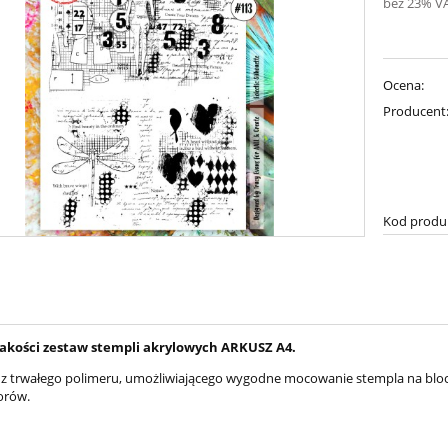
bez 23% V
Ocena:
Producent
Kod produ
jakości zestaw stempli akrylowych ARKUSZ A4.
 trwałego polimeru, umożliwiającego wygodne mocowanie stempla na blocz
orów.