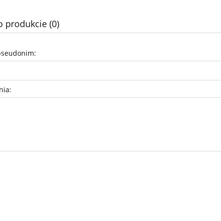
o produkcie (0)
pseudonim:
nia: