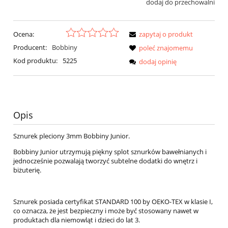
dodaj do przechowalni
Ocena:
zapytaj o produkt
Producent:
Bobbiny
poleć znajomemu
Kod produktu:
5225
dodaj opinię
Opis
Sznurek pleciony 3mm Bobbiny Junior.
Bobbiny Junior utrzymują piękny splot sznurków bawełnianych i
jednocześnie pozwalają tworzyć subtelne dodatki do wnętrz i
biżuterię.
Sznurek posiada certyfikat STANDARD 100 by OEKO-TEX w klasie I,
co oznacza, że jest bezpieczny i może być stosowany nawet w
produktach dla niemowląt i dzieci do lat 3.