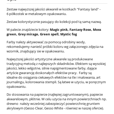
Zestaw najwyższej jakości akwareli w kostkach "Fantasy land" -
6 półkostek w metalowym opakowaniu.
Zestaw kolorystycznie pasujący do kolekcji pod tą samą nazwą.
W palecie znajdziecie kolory:
Magic pink, Fantasy Rose, Moss
green, Grey mirage, Green spell, Mystic fog
Farby należy aktywować za pomocą odrobiny wody,
rekomedujemy nanieść próbki koloru wg załączonego zdjęcia na
wzornik, znajdujący sie w opakowaniu.
Najwyższej jakości artystyczne akwarele są produkowane
tradycyjną metodą z najlepszych składników. Efektem są wysokiej
jakości, lekko wilgotne, silnie napigmentowane farby, dające
artyście gwarancję doskonałych efektów pracy. Farby są
idealne do osiągania ciekawych efektów na tle i malowania, art
journalingu, kolorowania stempli. Są łatwe w użyciu, w poręcznym
opakowaniu.
Do stosowania na papierze (najlepiej zagruntowanym), papierze
akwarelowym, płótnie. W celu użycia na innym powierzchniach np.
drewno należy wcześniej zabezpieczyć powierzchnię gruntem
akrylowym (Gesso Clear, Gesso White - również w naszej ofercie).