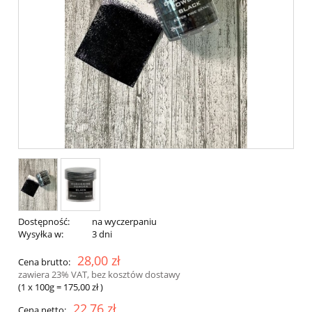
Dostępność:
na wyczerpaniu
Wysyłka w:
3 dni
28,00 zł
Cena brutto:
zawiera 23% VAT, bez kosztów dostawy
(1
x 100g
=
175,00 zł
)
22,76 zł
Cena netto: