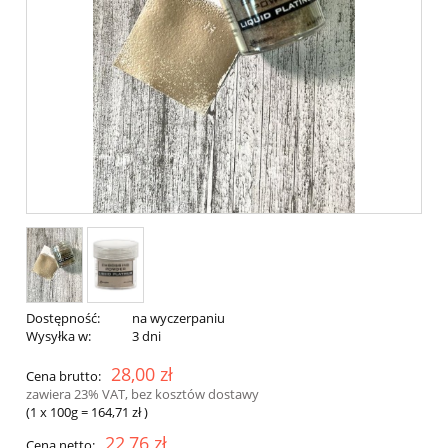
Dostępność:
na wyczerpaniu
Wysyłka w:
3 dni
28,00 zł
Cena brutto:
zawiera 23% VAT, bez kosztów dostawy
(1
x 100g
=
164,71 zł
)
22,76 zł
Cena netto: