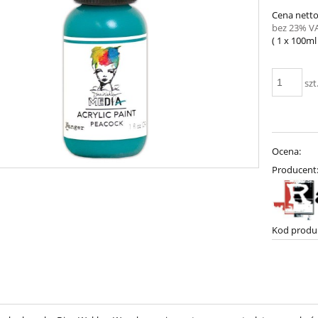
Cena netto
bez 23% V
( 1
x 100ml
szt
Ocena:
Producent
Kod produ