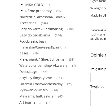
Gęsta farb
INKA GOLD
(4)
W wygodnej
Różne preparaty
(16)
Made in U
Narzędzia, akcesoria/ Tools&
Accesories
(146)
Bazy do kartek/Cardmaking
(104)
Dina Wakle
tool marks 
Bazy do ozdabiania
(144)
acrylic pai
Podobrazia, bazy
malarskie/Canvases&painting
bases
(19)
Opinie 
Kleje, pianki/ Glue, 3d foams
(33)
Watercolor painting/ Akwarele
(73)
Imię lub 
Decoupage
(56)
Artykuły florystyczne
(31)
Foremki i masy/Molds&clay
(26)
Twoja opi
Rysowanie/Sketch
(14)
Makrama, haft, szycie
(40)
Art journaling
(14)