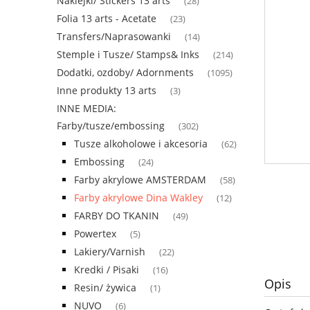
Naklejki/ Stickers 13 arts
(28)
Folia 13 arts - Acetate
(23)
Transfers/Naprasowanki
(14)
Stemple i Tusze/ Stamps& Inks
(214)
Dodatki, ozdoby/ Adornments
(1095)
Inne produkty 13 arts
(3)
INNE MEDIA:
Farby/tusze/embossing
(302)
Tusze alkoholowe i akcesoria
(62)
Embossing
(24)
Farby akrylowe AMSTERDAM
(58)
Farby akrylowe Dina Wakley
(12)
FARBY DO TKANIN
(49)
Powertex
(5)
Lakiery/Varnish
(22)
Kredki / Pisaki
(16)
Opis
Resin/ żywica
(1)
NUVO
(6)