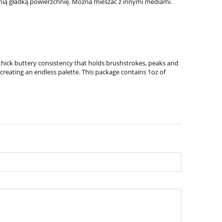
nią gładką powierzchnię. Można mieszać z innymi mediami.
thick buttery consistency that holds brushstrokes, peaks and
creating an endless palette. This package contains 1oz of