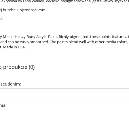
a akrylowa by Dina Wakley. Wysoko napigmentowana, gęsta, łatwo uzyskać 
 butelce. Pojemność: 29ml.
SA
y Media-Heavy Body Acrylic Paint. Richly pigmented, these paints feature a 
and can be easily smoothed. The paints blend well with other media colors, 
nt. Made in USA.
o produkcie (0)
pseudonim:
nia: