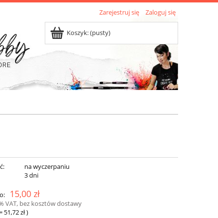
Zarejestruj się
Zaloguj się
Koszyk:
(pusty)
ć:
na wyczerpaniu
:
3 dni
15,00 zł
o:
3% VAT, bez kosztów dostawy
=
51,72 zł
)