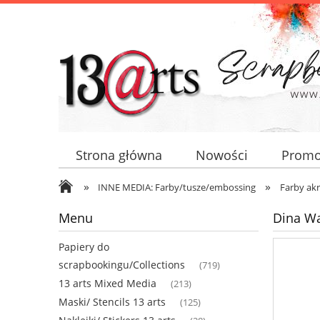
Strona główna
Nowości
Promo
»
»
INNE MEDIA: Farby/tusze/embossing
Farby ak
Menu
Dina Wa
Papiery do
scrapbookingu/Collections
(719)
13 arts Mixed Media
(213)
Maski/ Stencils 13 arts
(125)