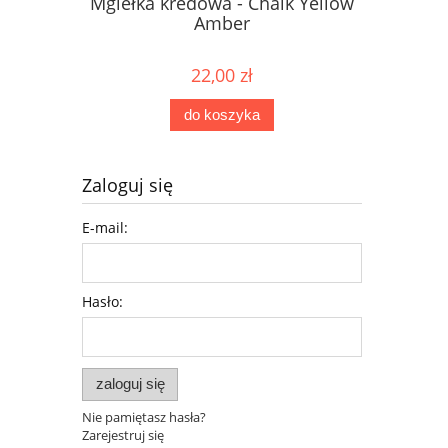
Mgiełka kredowa - Chalk Yellow
Mgiełka 
Amber
22,00 zł
do koszyka
Zaloguj się
E-mail:
Hasło:
zaloguj się
Nie pamiętasz hasła?
Zarejestruj się