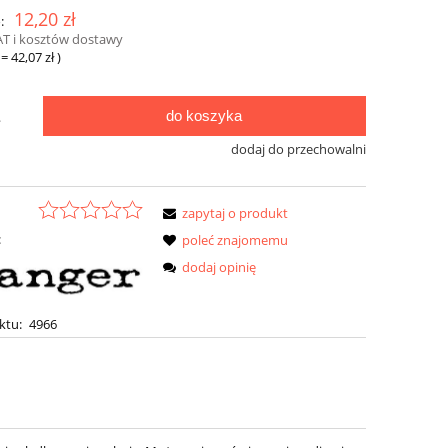
12,20 zł
:
AT i kosztów dostawy
=
42,07 zł
)
do koszyka
.
dodaj do przechowalni
zapytaj o produkt
:
poleć znajomemu
dodaj opinię
ktu:
4966