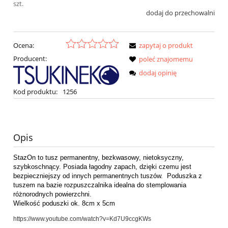
szt.
dodaj do przechowalni
Ocena:
zapytaj o produkt
Producent:
poleć znajomemu
dodaj opinię
Kod produktu:
1256
Opis
StazOn to tusz permanentny, bezkwasowy, nietoksyczny,
szybkoschnący. Posiada łagodny zapach, dzięki czemu jest
bezpieczniejszy od innych permanentnych tuszów. Poduszka z
tuszem na bazie rozpuszczalnika idealna do stemplowania
różnorodnych powierzchni.
Wielkość poduszki ok. 8cm x 5cm
https://www.youtube.com/watch?v=Kd7U9ccgKWs