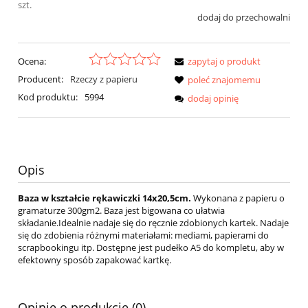
szt.
dodaj do przechowalni
Ocena:
zapytaj o produkt
Producent:
Rzeczy z papieru
poleć znajomemu
Kod produktu:
5994
dodaj opinię
Opis
Baza w kształcie rękawiczki 14
x20,5cm.
Wykonana z papieru o
gramaturze 300gm2. Baza jest bigowana co ułatwia
składanie.Idealnie nadaje się do ręcznie zdobionych kartek. Nadaje
się do zdobienia różnymi materiałami: mediami, papierami do
scrapbookingu itp. Dostępne jest pudełko A5 do kompletu, aby w
efektowny sposób zapakować kartkę.
Opinie o produkcie (0)