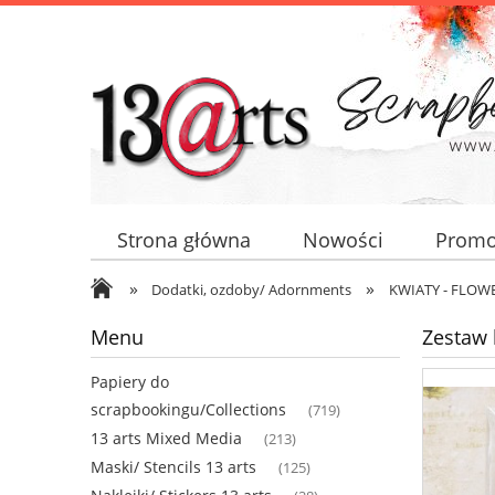
Strona główna
Nowości
Promo
»
»
Dodatki, ozdoby/ Adornments
KWIATY - FLOW
Menu
Zestaw k
Papiery do
scrapbookingu/Collections
(719)
13 arts Mixed Media
(213)
Maski/ Stencils 13 arts
(125)