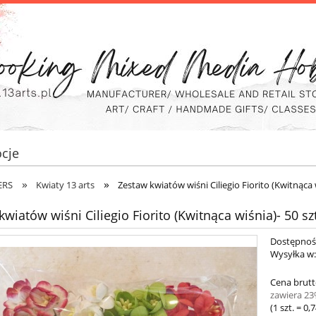
cje
»
»
ERS
Kwiaty 13 arts
Zestaw kwiatów wiśni Ciliegio Fiorito (Kwitnąca w
wiatów wiśni Ciliegio Fiorito (Kwitnąca wiśnia)- 50 szt
Dostępnoś
Wysyłka w
Cena brutt
zawiera 2
(1
szt.
=
0,7