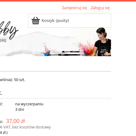
Zarejestruj się
Zaloguj się
Koszyk:
(pusty)
iśnia)- 50 szt.
.
ć:
na wyczerpaniu
:
3 dni
37,00 zł
o:
3% VAT, bez kosztów dostawy
4 zł
)