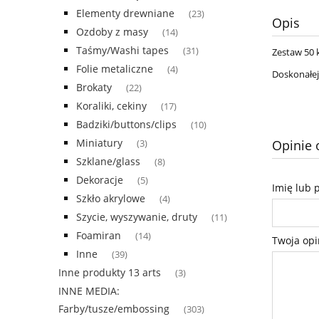
Elementy drewniane
(23)
Opis
Ozdoby z masy
(14)
Taśmy/Washi tapes
(31)
Zestaw 50 
Folie metaliczne
(4)
Doskonałej
Brokaty
(22)
Koraliki, cekiny
(17)
Badziki/buttons/clips
(10)
Miniatury
Opinie 
(3)
Szklane/glass
(8)
Dekoracje
(5)
Imię lub 
Szkło akrylowe
(4)
Szycie, wyszywanie, druty
(11)
Foamiran
(14)
Twoja opi
Inne
(39)
Inne produkty 13 arts
(3)
INNE MEDIA:
Farby/tusze/embossing
(303)