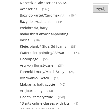
Narzędzia, akcesoria/ Tools&
wyślij
Accesories
(146)
Bazy do kartek/Cardmaking
(104)
Bazy do ozdabiania
(144)
Podobrazia, bazy
malarskie/Canvases&painting
bases
(19)
Kleje, pianki/ Glue, 3d foams
(33)
Watercolor painting/ Akwarele
(73)
Decoupage
(56)
Artykuły florystyczne
(31)
Foremki i masy/Molds&clay
(26)
Rysowanie/Sketch
(14)
Makrama, haft, szycie
(40)
Art journaling
(14)
Dodatki tematycznie
(290)
13 arts online classes with kits
(1)