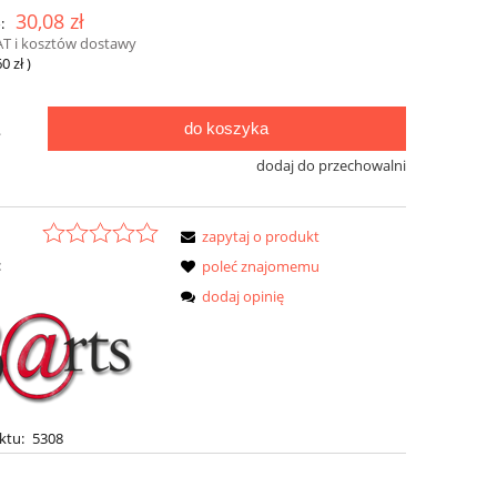
30,08 zł
:
AT i kosztów dostawy
60 zł
)
do koszyka
.
dodaj do przechowalni
zapytaj o produkt
:
poleć znajomemu
dodaj opinię
ktu:
5308