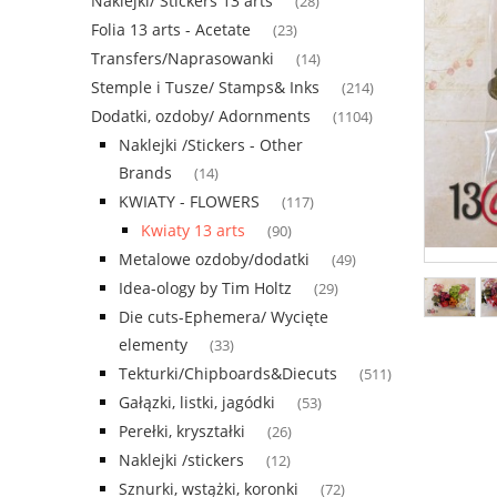
Naklejki/ Stickers 13 arts
(28)
Folia 13 arts - Acetate
(23)
Transfers/Naprasowanki
(14)
Stemple i Tusze/ Stamps& Inks
(214)
Dodatki, ozdoby/ Adornments
(1104)
Naklejki /Stickers - Other
Brands
(14)
KWIATY - FLOWERS
(117)
Kwiaty 13 arts
(90)
Metalowe ozdoby/dodatki
(49)
Idea-ology by Tim Holtz
(29)
Die cuts-Ephemera/ Wycięte
elementy
(33)
Tekturki/Chipboards&Diecuts
(511)
Gałązki, listki, jagódki
(53)
Perełki, kryształki
(26)
Naklejki /stickers
(12)
Sznurki, wstążki, koronki
(72)