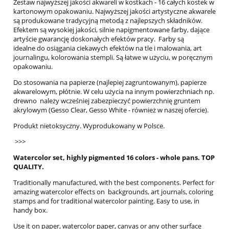
Zestaw najwyższej jakości akwareli w kostkach - 16 całych kostek w
kartonowym opakowaniu. Najwyższej jakości artystyczne akwarele
są produkowane tradycyjną metodą z najlepszych składników.
Efektem są wysokiej jakości, silnie napigmentowane farby, dające
artyście gwarancję doskonałych efektów pracy. Farby są
idealne do osiągania ciekawych efektów na tle i malowania, art
journalingu, kolorowania stempli. Są łatwe w użyciu, w poręcznym
opakowaniu.
Do stosowania na papierze (najlepiej zagruntowanym), papierze
akwarelowym, płótnie. W celu użycia na innym powierzchniach np.
drewno należy wcześniej zabezpieczyć powierzchnię gruntem
akrylowym (Gesso Clear, Gesso White - również w naszej ofercie).
Produkt nietoksyczny. Wyprodukowany w Polsce.
>>>
Watercolor set, highly pigmented 16 colors - whole pans. TOP
QUALITY.
Traditionally manufactured, with the best components.
Perfect for
amazing watercolor effects on backgrounds, art journals, coloring
stamps and for traditional watercolor painting. Easy to use, in
handy box.
Use it on paper, watercolor paper, canvas or any other surface