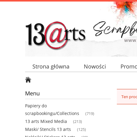
Strona główna
Nowości
Promo
Menu
Ten prod
Papiery do
scrapbookingu/Collections
(719)
13 arts Mixed Media
(213)
Maski/ Stencils 13 arts
(125)