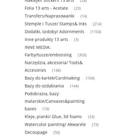
Naklejki/ Stickers 13 arts
(28)
Folia 13 arts - Acetate
(23)
Transfers/Naprasowanki
(14)
Stemple i Tusze/ Stamps& Inks
(214)
Dodatki, ozdoby/ Adornments
(1104)
Inne produkty 13 arts
(3)
INNE MEDIA:
Farby/tusze/embossing
(303)
Narzędzia, akcesoria/ Tools&
Accesories
(146)
Bazy do kartek/Cardmaking
(104)
Bazy do ozdabiania
(144)
Podobrazia, bazy
malarskie/Canvases&painting
bases
(19)
Kleje, pianki/ Glue, 3d foams
(33)
Watercolor painting/ Akwarele
(73)
Decoupage
(56)