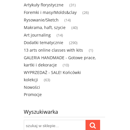
Artykuły florystyczne
(31)
Foremki i masy/Molds&clay
(26)
Rysowanie/Sketch
(14)
Makrama, haft, szycie
(40)
Art journaling
(14)
Dodatki tematycznie
(290)
13 arts online classes with kits
(1)
GALERIA HANDMADE - Gotowe prace,
kartki i dekoracje
(10)
WYPRZEDAŻ - SALE! Końcówki
kolekcji
(63)
Nowości
Promocje
Wyszukiwarka