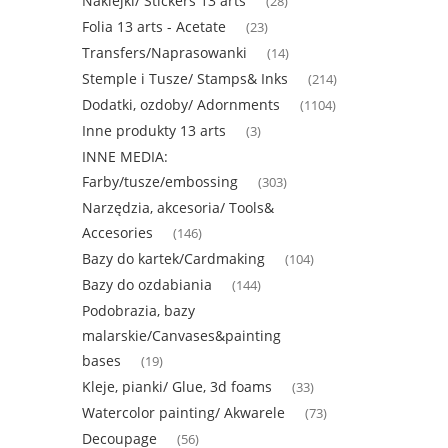
Naklejki/ Stickers 13 arts
(28)
Folia 13 arts - Acetate
(23)
Transfers/Naprasowanki
(14)
Stemple i Tusze/ Stamps& Inks
(214)
Dodatki, ozdoby/ Adornments
(1104)
Inne produkty 13 arts
(3)
INNE MEDIA:
Farby/tusze/embossing
(303)
Narzędzia, akcesoria/ Tools&
Accesories
(146)
Bazy do kartek/Cardmaking
(104)
Bazy do ozdabiania
(144)
Podobrazia, bazy
malarskie/Canvases&painting
bases
(19)
Kleje, pianki/ Glue, 3d foams
(33)
Watercolor painting/ Akwarele
(73)
Decoupage
(56)