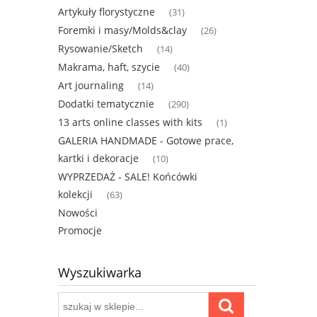
Artykuły florystyczne
(31)
Foremki i masy/Molds&clay
(26)
Rysowanie/Sketch
(14)
Makrama, haft, szycie
(40)
Art journaling
(14)
Dodatki tematycznie
(290)
13 arts online classes with kits
(1)
GALERIA HANDMADE - Gotowe prace,
kartki i dekoracje
(10)
WYPRZEDAŻ - SALE! Końcówki
kolekcji
(63)
Nowości
Promocje
Wyszukiwarka