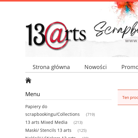
Strona główna
Nowości
Promo
Menu
Ten prod
Papiery do
scrapbookingu/Collections
(719)
13 arts Mixed Media
(213)
Maski/ Stencils 13 arts
(125)