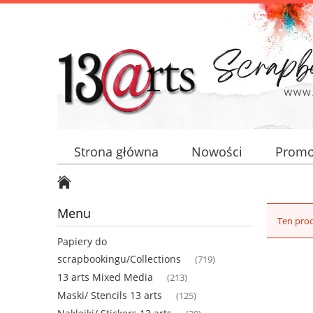
Strona główna
Nowości
Promo
Menu
Ten prod
Papiery do
scrapbookingu/Collections
(719)
13 arts Mixed Media
(213)
Maski/ Stencils 13 arts
(125)