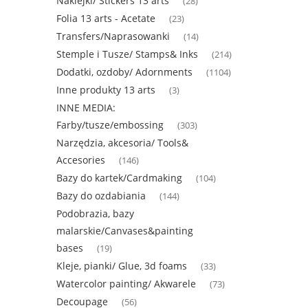
Naklejki/ Stickers 13 arts
(28)
Folia 13 arts - Acetate
(23)
Transfers/Naprasowanki
(14)
Stemple i Tusze/ Stamps& Inks
(214)
Dodatki, ozdoby/ Adornments
(1104)
Inne produkty 13 arts
(3)
INNE MEDIA:
Farby/tusze/embossing
(303)
Narzędzia, akcesoria/ Tools&
Accesories
(146)
Bazy do kartek/Cardmaking
(104)
Bazy do ozdabiania
(144)
Podobrazia, bazy
malarskie/Canvases&painting
bases
(19)
Kleje, pianki/ Glue, 3d foams
(33)
Watercolor painting/ Akwarele
(73)
Decoupage
(56)