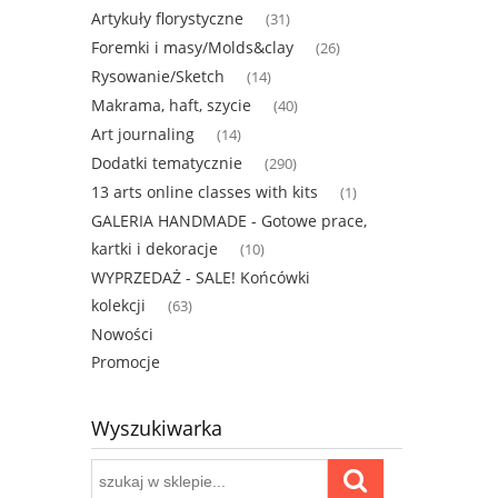
Artykuły florystyczne
(31)
Foremki i masy/Molds&clay
(26)
Rysowanie/Sketch
(14)
Makrama, haft, szycie
(40)
Art journaling
(14)
Dodatki tematycznie
(290)
13 arts online classes with kits
(1)
GALERIA HANDMADE - Gotowe prace,
kartki i dekoracje
(10)
WYPRZEDAŻ - SALE! Końcówki
kolekcji
(63)
Nowości
Promocje
Wyszukiwarka