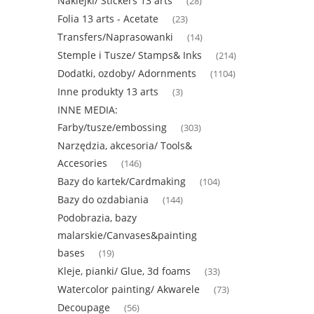
Naklejki/ Stickers 13 arts
(28)
Folia 13 arts - Acetate
(23)
Transfers/Naprasowanki
(14)
Stemple i Tusze/ Stamps& Inks
(214)
Dodatki, ozdoby/ Adornments
(1104)
Inne produkty 13 arts
(3)
INNE MEDIA:
Farby/tusze/embossing
(303)
Narzędzia, akcesoria/ Tools&
Accesories
(146)
Bazy do kartek/Cardmaking
(104)
Bazy do ozdabiania
(144)
Podobrazia, bazy
malarskie/Canvases&painting
bases
(19)
Kleje, pianki/ Glue, 3d foams
(33)
Watercolor painting/ Akwarele
(73)
Decoupage
(56)