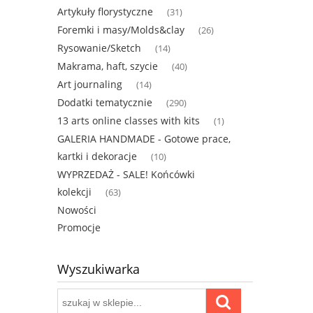
Artykuły florystyczne
(31)
Foremki i masy/Molds&clay
(26)
Rysowanie/Sketch
(14)
Makrama, haft, szycie
(40)
Art journaling
(14)
Dodatki tematycznie
(290)
13 arts online classes with kits
(1)
GALERIA HANDMADE - Gotowe prace,
kartki i dekoracje
(10)
WYPRZEDAŻ - SALE! Końcówki
kolekcji
(63)
Nowości
Promocje
Wyszukiwarka