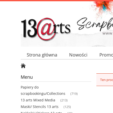
Strona główna
Nowości
Promo
Menu
Ten prod
Papiery do
scrapbookingu/Collections
(719)
13 arts Mixed Media
(213)
Maski/ Stencils 13 arts
(125)