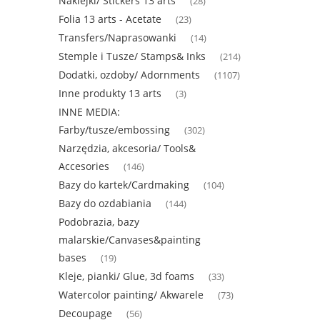
Naklejki/ Stickers 13 arts
(28)
Folia 13 arts - Acetate
(23)
Transfers/Naprasowanki
(14)
Stemple i Tusze/ Stamps& Inks
(214)
Dodatki, ozdoby/ Adornments
(1107)
Inne produkty 13 arts
(3)
INNE MEDIA:
Farby/tusze/embossing
(302)
Narzędzia, akcesoria/ Tools&
Accesories
(146)
Bazy do kartek/Cardmaking
(104)
Bazy do ozdabiania
(144)
Podobrazia, bazy
malarskie/Canvases&painting
bases
(19)
Kleje, pianki/ Glue, 3d foams
(33)
Watercolor painting/ Akwarele
(73)
Decoupage
(56)