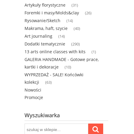
Artykuły florystyczne
(31)
Foremki i masy/Molds&clay
(26)
Rysowanie/Sketch
(14)
Makrama, haft, szycie
(40)
Art journaling
(14)
Dodatki tematycznie
(290)
13 arts online classes with kits
(1)
GALERIA HANDMADE - Gotowe prace,
kartki i dekoracje
(10)
WYPRZEDAŻ - SALE! Końcówki
kolekcji
(63)
Nowości
Promocje
Wyszukiwarka