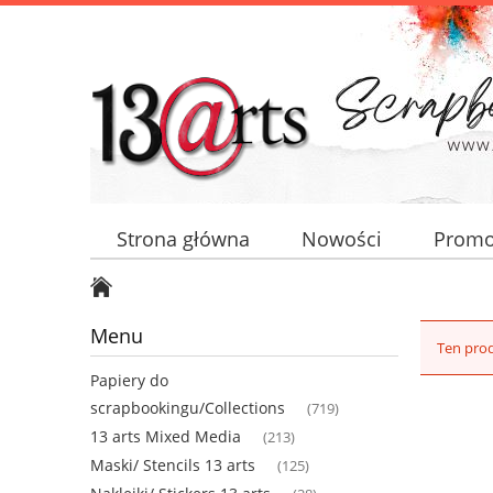
Strona główna
Nowości
Promo
Menu
Ten prod
Papiery do
scrapbookingu/Collections
(719)
13 arts Mixed Media
(213)
Maski/ Stencils 13 arts
(125)