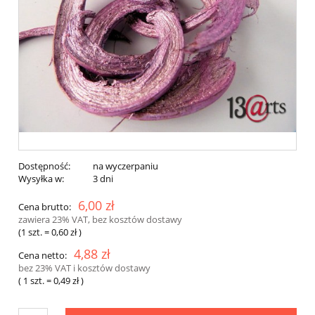
Dostępność:
na wyczerpaniu
Wysyłka w:
3 dni
6,00 zł
Cena brutto:
zawiera 23% VAT, bez kosztów dostawy
(1
szt.
=
0,60 zł
)
4,88 zł
Cena netto:
bez 23% VAT i kosztów dostawy
( 1
szt.
=
0,49 zł
)