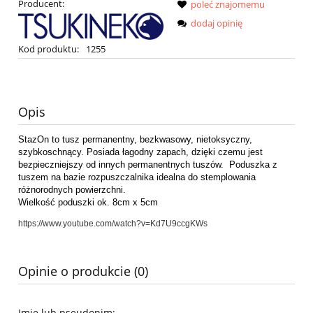
Producent:
poleć znajomemu
dodaj opinię
Kod produktu:
1255
Opis
StazOn to tusz permanentny, bezkwasowy, nietoksyczny,
szybkoschnący. Posiada łagodny zapach, dzięki czemu jest
bezpieczniejszy od innych permanentnych tuszów. Poduszka z
tuszem na bazie rozpuszczalnika idealna do stemplowania
różnorodnych powierzchni.
Wielkość poduszki ok. 8cm x 5cm
https://www.youtube.com/watch?v=Kd7U9ccgKWs
Opinie o produkcie (0)
Imię lub pseudonim: