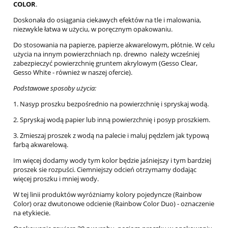
COLOR
.
Doskonała do osiągania ciekawych efektów na tle i malowania,
niezwykle łatwa w użyciu, w poręcznym opakowaniu.
Do stosowania na papierze, papierze akwarelowym, płótnie. W celu
użycia na innym powierzchniach np. drewno należy wcześniej
zabezpieczyć powierzchnię gruntem akrylowym (Gesso Clear,
Gesso White - również w naszej ofercie).
Podstawowe sposoby użycia:
1. Nasyp proszku bezpośrednio na powierzchnię i spryskaj wodą.
2. Spryskaj wodą papier lub inną powierzchnię i posyp proszkiem.
3. Zmieszaj proszek z wodą na palecie i maluj pędzlem jak typową
farbą akwarelową.
Im więcej dodamy wody tym kolor będzie jaśniejszy i tym bardziej
proszek sie rozpuści. Ciemniejszy odcień otrzymamy dodając
więcej proszku i mniej wody.
W tej linii produktów wyróżniamy kolory pojedyncze (Rainbow
Color) oraz dwutonowe odcienie (Rainbow Color Duo) - oznaczenie
na etykiecie.