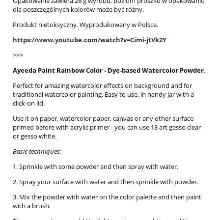
Opakowanie zawiera 28 g wyrobu, poziom proszku w opakowaniu
dla poszczególnych kolorów może być różny.
Produkt nietoksyczny. Wyprodukowany w Polsce.
https://www.youtube.com/watch?v=Cimi-jtVk2Y
>>>
Ayeeda Paint Rainbow Color - Dye-based Watercolor Powder.
Perfect for amazing watercolor effects on background and for
traditional watercolor painting. Easy to use, in handy jar with a
click-on lid.
Use it on paper, watercolor paper, canvas or any other surface
primed before with acrylic primer - you can use 13 art gesso clear
or gesso white.
Basic techniques:
1. Sprinkle with some powder and then spray with water.
2. Spray your surface with water and then sprinkle with powder.
3. Mix the powder with water on the color palette and then paint
with a brush.