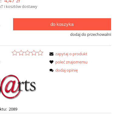
4,47 zł
:
AT i kosztów dostawy
do koszyka
.
dodaj do przechowalni
zapytaj o produkt
:
poleć znajomemu
dodaj opinię
ktu:
2089