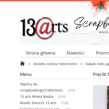
Strona główna
Nowości
Promo
»
»
Dodatki, ozdoby/ Adornments
Gałązki, listki, j
Menu
Pręciki 
Papiery do
scrapbookingu/Collections
(719)
13 arts Mixed Media
(213)
Maski/ Stencils 13 arts
(125)