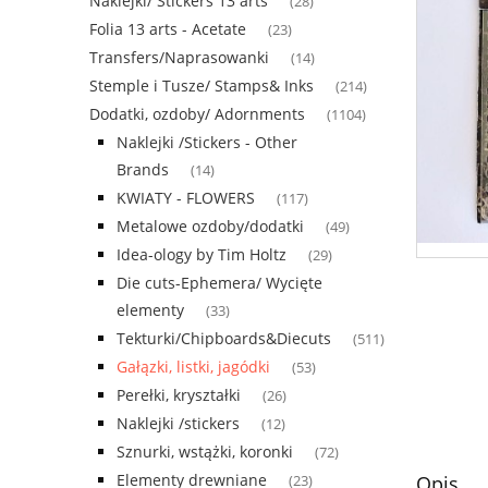
Naklejki/ Stickers 13 arts
(28)
Folia 13 arts - Acetate
(23)
Transfers/Naprasowanki
(14)
Stemple i Tusze/ Stamps& Inks
(214)
Dodatki, ozdoby/ Adornments
(1104)
Naklejki /Stickers - Other
Brands
(14)
KWIATY - FLOWERS
(117)
Metalowe ozdoby/dodatki
(49)
Idea-ology by Tim Holtz
(29)
Die cuts-Ephemera/ Wycięte
elementy
(33)
Tekturki/Chipboards&Diecuts
(511)
Gałązki, listki, jagódki
(53)
Perełki, kryształki
(26)
Naklejki /stickers
(12)
Sznurki, wstążki, koronki
(72)
Elementy drewniane
Opis
(23)