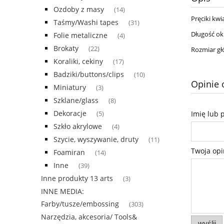
Ozdoby z masy
(14)
Pręciki kwi
Taśmy/Washi tapes
(31)
Długość ok
Folie metaliczne
(4)
Brokaty
(22)
Rozmiar gł
Koraliki, cekiny
(17)
Badziki/buttons/clips
(10)
Opinie 
Miniatury
(3)
Szklane/glass
(8)
Dekoracje
Imię lub 
(5)
Szkło akrylowe
(4)
Szycie, wyszywanie, druty
(11)
Twoja opi
Foamiran
(14)
Inne
(39)
Inne produkty 13 arts
(3)
INNE MEDIA:
Farby/tusze/embossing
(303)
Narzędzia, akcesoria/ Tools&
wyślij