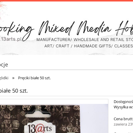
cje
»
agódki
Pręciki białe 50 szt.
białe 50 szt.
Dostępnoś
Wysyłka w
Cena brutt
zawiera 2