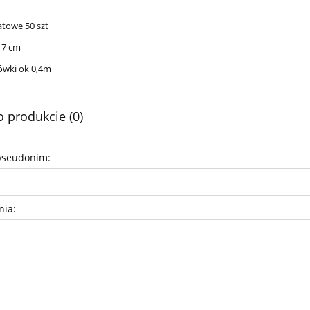
atowe 50 szt
 7 cm
ówki ok 0,4m
o produkcie (0)
pseudonim:
nia: