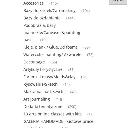
Accesories
(146)
Bazy do kartek/Cardmaking
(104)
Bazy do ozdabiania
(144)
Podobrazia, bazy
malarskie/Canvases&painting
bases
(19)
Kleje, pianki/ Glue, 3d foams
(33)
Watercolor painting/ Akwarele
(73)
Decoupage
(56)
Artykuły florystyczne
(31)
Foremki i masy/Molds&clay
(26)
Rysowanie/Sketch
(14)
Makrama, haft, szycie
(40)
Art journaling
(14)
Dodatki tematycznie
(290)
13 arts online classes with kits
(1)
GALERIA HANDMADE - Gotowe prace,