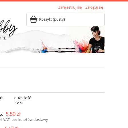
Zarejestruj się
Zaloguj się
Koszyk:
(pusty)
ć:
duża ilość
:
3 dni
5,50 zł
o:
3% VAT, bez kosztów dostawy