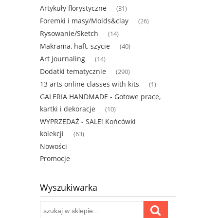
Artykuły florystyczne
(31)
Foremki i masy/Molds&clay
(26)
Rysowanie/Sketch
(14)
Makrama, haft, szycie
(40)
Art journaling
(14)
Dodatki tematycznie
(290)
13 arts online classes with kits
(1)
GALERIA HANDMADE - Gotowe prace,
kartki i dekoracje
(10)
WYPRZEDAŻ - SALE! Końcówki
kolekcji
(63)
Nowości
Promocje
Wyszukiwarka