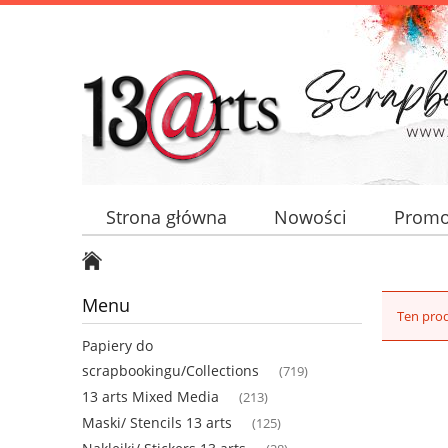
Strona główna
Nowości
Promo
Menu
Ten prod
Papiery do
scrapbookingu/Collections
(719)
13 arts Mixed Media
(213)
Maski/ Stencils 13 arts
(125)