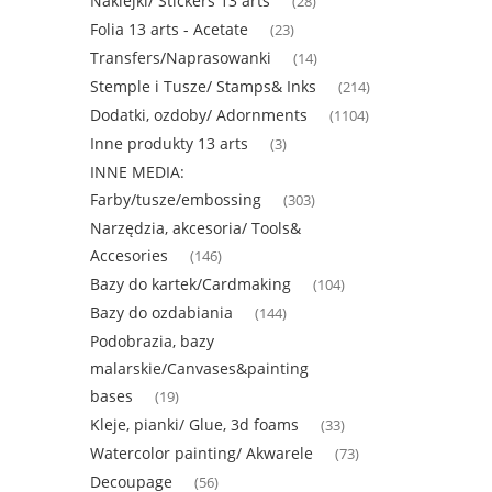
Naklejki/ Stickers 13 arts
(28)
Folia 13 arts - Acetate
(23)
Transfers/Naprasowanki
(14)
Stemple i Tusze/ Stamps& Inks
(214)
Dodatki, ozdoby/ Adornments
(1104)
Inne produkty 13 arts
(3)
INNE MEDIA:
Farby/tusze/embossing
(303)
Narzędzia, akcesoria/ Tools&
Accesories
(146)
Bazy do kartek/Cardmaking
(104)
Bazy do ozdabiania
(144)
Podobrazia, bazy
malarskie/Canvases&painting
bases
(19)
Kleje, pianki/ Glue, 3d foams
(33)
Watercolor painting/ Akwarele
(73)
Decoupage
(56)