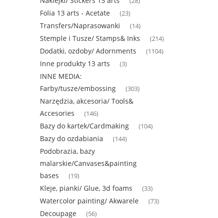
Naklejki/ Stickers 13 arts
(28)
Folia 13 arts - Acetate
(23)
Transfers/Naprasowanki
(14)
Stemple i Tusze/ Stamps& Inks
(214)
Dodatki, ozdoby/ Adornments
(1104)
Inne produkty 13 arts
(3)
INNE MEDIA:
Farby/tusze/embossing
(303)
Narzędzia, akcesoria/ Tools&
Accesories
(146)
Bazy do kartek/Cardmaking
(104)
Bazy do ozdabiania
(144)
Podobrazia, bazy
malarskie/Canvases&painting
bases
(19)
Kleje, pianki/ Glue, 3d foams
(33)
Watercolor painting/ Akwarele
(73)
Decoupage
(56)