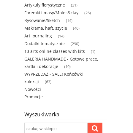
Artykuły florystyczne
(31)
Foremki i masy/Molds&clay
(26)
Rysowanie/Sketch
(14)
Makrama, haft, szycie
(40)
Art journaling
(14)
Dodatki tematycznie
(290)
13 arts online classes with kits
(1)
GALERIA HANDMADE - Gotowe prace,
kartki i dekoracje
(10)
WYPRZEDAŻ - SALE! Końcówki
kolekcji
(63)
Nowości
Promocje
Wyszukiwarka