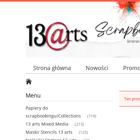
Strona główna
Nowości
Promo
Menu
Ten prod
Papiery do
scrapbookingu/Collections
(719)
13 arts Mixed Media
(213)
Maski/ Stencils 13 arts
(125)