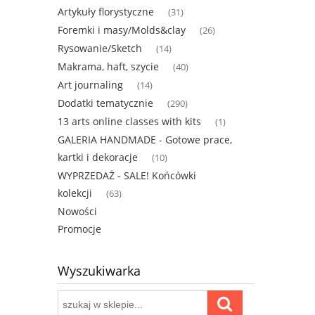
Artykuły florystyczne
(31)
Foremki i masy/Molds&clay
(26)
Rysowanie/Sketch
(14)
Makrama, haft, szycie
(40)
Art journaling
(14)
Dodatki tematycznie
(290)
13 arts online classes with kits
(1)
GALERIA HANDMADE - Gotowe prace,
kartki i dekoracje
(10)
WYPRZEDAŻ - SALE! Końcówki
kolekcji
(63)
Nowości
Promocje
Wyszukiwarka