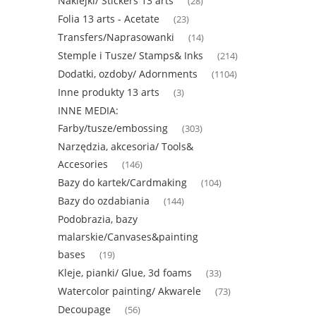
Naklejki/ Stickers 13 arts
(28)
Folia 13 arts - Acetate
(23)
Transfers/Naprasowanki
(14)
Stemple i Tusze/ Stamps& Inks
(214)
Dodatki, ozdoby/ Adornments
(1104)
Inne produkty 13 arts
(3)
INNE MEDIA:
Farby/tusze/embossing
(303)
Narzędzia, akcesoria/ Tools&
Accesories
(146)
Bazy do kartek/Cardmaking
(104)
Bazy do ozdabiania
(144)
Podobrazia, bazy
malarskie/Canvases&painting
bases
(19)
Kleje, pianki/ Glue, 3d foams
(33)
Watercolor painting/ Akwarele
(73)
Decoupage
(56)