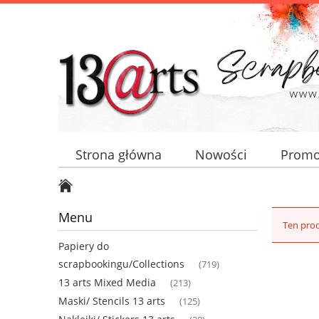
Strona główna
Nowości
Promo
Menu
Ten prod
Papiery do
scrapbookingu/Collections
(719)
13 arts Mixed Media
(213)
Maski/ Stencils 13 arts
(125)