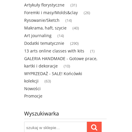
Artykuły florystyczne
(31)
Foremki i masy/Molds&clay
(26)
Rysowanie/Sketch
(14)
Makrama, haft, szycie
(40)
Art journaling
(14)
Dodatki tematycznie
(290)
13 arts online classes with kits
(1)
GALERIA HANDMADE - Gotowe prace,
kartki i dekoracje
(10)
WYPRZEDAŻ - SALE! Końcówki
kolekcji
(63)
Nowości
Promocje
Wyszukiwarka