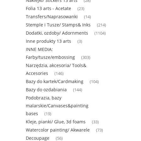
Naklejki/ Stickers 13 arts
(28)
Folia 13 arts - Acetate
(23)
Transfers/Naprasowanki
(14)
Stemple i Tusze/ Stamps& Inks
(214)
Dodatki, ozdoby/ Adornments
(1104)
Inne produkty 13 arts
(3)
INNE MEDIA:
Farby/tusze/embossing
(303)
Narzędzia, akcesoria/ Tools&
Accesories
(146)
Bazy do kartek/Cardmaking
(104)
Bazy do ozdabiania
(144)
Podobrazia, bazy
malarskie/Canvases&painting
bases
(19)
Kleje, pianki/ Glue, 3d foams
(33)
Watercolor painting/ Akwarele
(73)
Decoupage
(56)