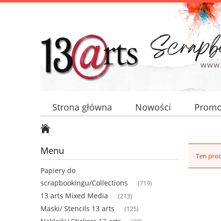
Strona główna
Nowości
Promo
Menu
Ten prod
Papiery do
scrapbookingu/Collections
(719)
13 arts Mixed Media
(213)
Maski/ Stencils 13 arts
(125)