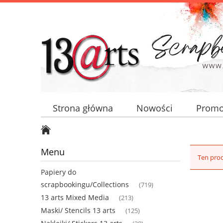
Strona główna
Nowości
Promo
Menu
Ten prod
Papiery do
scrapbookingu/Collections
(719)
13 arts Mixed Media
(213)
Maski/ Stencils 13 arts
(125)