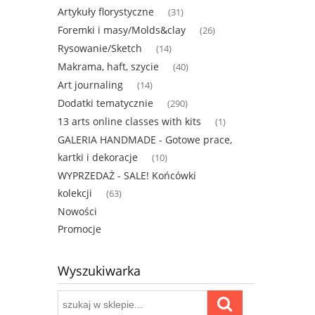
Artykuły florystyczne
(31)
Foremki i masy/Molds&clay
(26)
Rysowanie/Sketch
(14)
Makrama, haft, szycie
(40)
Art journaling
(14)
Dodatki tematycznie
(290)
13 arts online classes with kits
(1)
GALERIA HANDMADE - Gotowe prace,
kartki i dekoracje
(10)
WYPRZEDAŻ - SALE! Końcówki
kolekcji
(63)
Nowości
Promocje
Wyszukiwarka