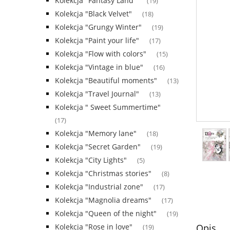
Kolekcja "Fantasy Land"
(19)
Kolekcja "Black Velvet"
(18)
Kolekcja "Grungy Winter"
(19)
Kolekcja "Paint your life"
(17)
Kolekcja "Flow with colors"
(15)
Kolekcja "Vintage in blue"
(16)
Kolekcja "Beautiful moments"
(13)
Kolekcja "Travel Journal"
(13)
Kolekcja " Sweet Summertime"
(17)
Kolekcja "Memory lane"
(18)
Kolekcja "Secret Garden"
(19)
Kolekcja "City Lights"
(5)
Kolekcja "Christmas stories"
(8)
Kolekcja "Industrial zone"
(17)
Kolekcja "Magnolia dreams"
(17)
Kolekcja "Queen of the night"
(19)
Kolekcja "Rose in love"
Opis
(19)