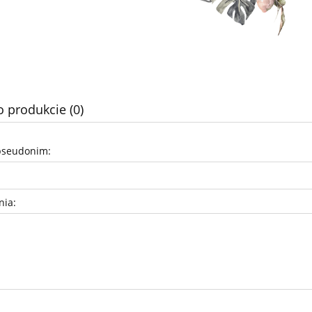
o produkcie (0)
pseudonim:
nia: