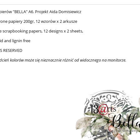
pierów "BELLA" A6. Projekt Aida Domisiewicz
rone papiery 200gr, 12 wzorów x 2 arkusze
e scrapbooking papers, 12 designs x 2 sheets,
d and lignin free
S RESERVED
cień kolorów może się nieznacznie różnić od widocznego na monitorze.