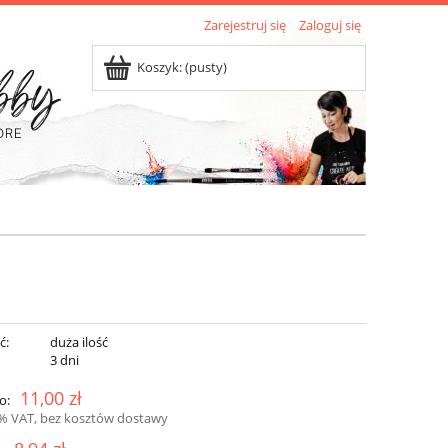
Zarejestruj się
Zaloguj się
Koszyk:
(pusty)
ć:
duża ilość
:
3 dni
11,00 zł
o:
3% VAT, bez kosztów dostawy