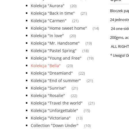
Kolekcja "Aurora"
(20)
Bloczek pa
Kolekcja "Back in time"
(21)
24 jednost
Kolekcja "Carmen"
(21)
Kolekcja "Home sweet home"
(14)
24 one-sid
Kolekcja "In love"
(20)
200gms, aci
Kolekcja "Mr. Handsome"
(19)
ALL RIGHT
Kolekcja "Pastel Spring"
(18)
* Uwaga! Od
Kolekcja "Young and Free"
(19)
Kolekcja "Bella"
(23)
Kolekcja "Dreamland"
(22)
Kolekcja "End of summer"
(21)
Kolekcja "Sunrise"
(21)
Kolekcja "Rosalie"
(22)
Kolekcja "Travel the world"
(21)
Kolekcja "Unforgettable"
(15)
Kolekcja "Victoriana"
(13)
Collection "Down Under"
(10)