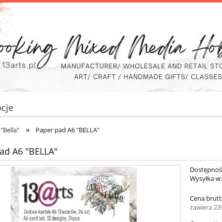
cje
»
"Bella"
Paper pad A6 "BELLA"
ad A6 "BELLA"
Dostępnoś
Wysyłka w
Cena brutt
zawiera 2