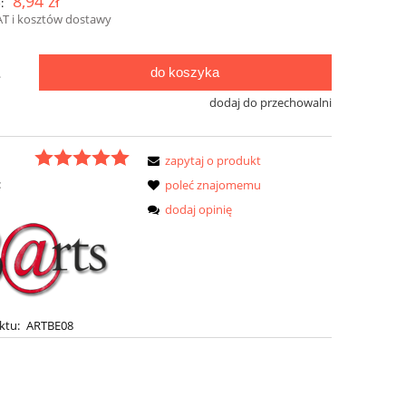
8,94 zł
:
AT i kosztów dostawy
do koszyka
.
dodaj do przechowalni
zapytaj o produkt
:
poleć znajomemu
dodaj opinię
ktu:
ARTBE08