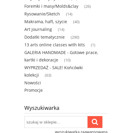
Foremki i masy/Molds&clay
(26)
Rysowanie/Sketch
(14)
Makrama, haft, szycie
(40)
Art journaling
(14)
Dodatki tematycznie
(290)
13 arts online classes with kits
(1)
GALERIA HANDMADE - Gotowe prace,
kartki i dekoracje
(10)
WYPRZEDAŻ - SALE! Końcówki
kolekcji
(63)
Nowości
Promocje
Wyszukiwarka
wyszukiwarka zaawansowana