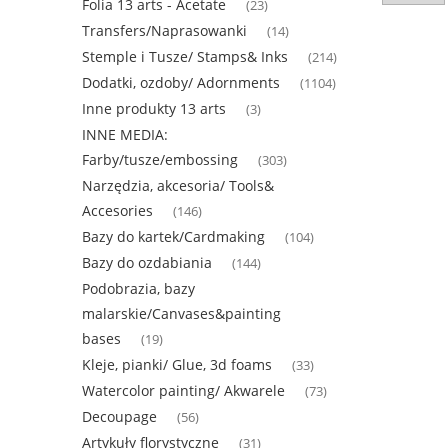
Folia 13 arts - Acetate
(23)
Transfers/Naprasowanki
(14)
Stemple i Tusze/ Stamps& Inks
(214)
Dodatki, ozdoby/ Adornments
(1104)
Inne produkty 13 arts
(3)
INNE MEDIA:
Farby/tusze/embossing
(303)
Narzędzia, akcesoria/ Tools&
Accesories
(146)
Bazy do kartek/Cardmaking
(104)
Bazy do ozdabiania
(144)
Podobrazia, bazy
malarskie/Canvases&painting
bases
(19)
Kleje, pianki/ Glue, 3d foams
(33)
Watercolor painting/ Akwarele
(73)
Decoupage
(56)
Artykuły florystyczne
(31)