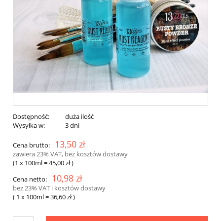
Dostępność:
duża ilość
Wysyłka w:
3 dni
13,50 zł
Cena brutto:
zawiera 23% VAT, bez kosztów dostawy
(1
x 100ml
=
45,00 zł
)
10,98 zł
Cena netto:
bez 23% VAT i kosztów dostawy
( 1
x 100ml
=
36,60 zł
)