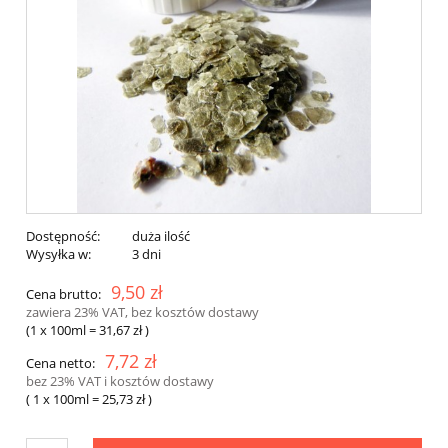
Dostępność:
duża ilość
Wysyłka w:
3 dni
9,50 zł
Cena brutto:
zawiera 23% VAT, bez kosztów dostawy
(1
x 100ml
=
31,67 zł
)
7,72 zł
Cena netto:
bez 23% VAT i kosztów dostawy
( 1
x 100ml
=
25,73 zł
)