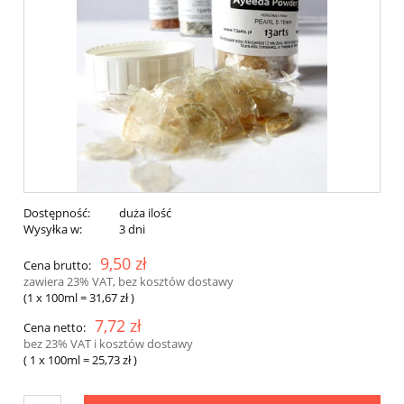
Dostępność:
duża ilość
Wysyłka w:
3 dni
9,50 zł
Cena brutto:
zawiera 23% VAT, bez kosztów dostawy
(1
x 100ml
=
31,67 zł
)
7,72 zł
Cena netto:
bez 23% VAT i kosztów dostawy
( 1
x 100ml
=
25,73 zł
)