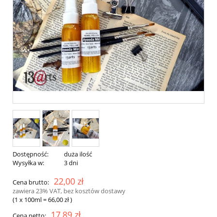
Dostępność:
duża ilość
Wysyłka w:
3 dni
22,00 zł
Cena brutto:
zawiera 23% VAT, bez kosztów dostawy
(1
x 100ml
=
66,00 zł
)
17,89 zł
Cena netto: